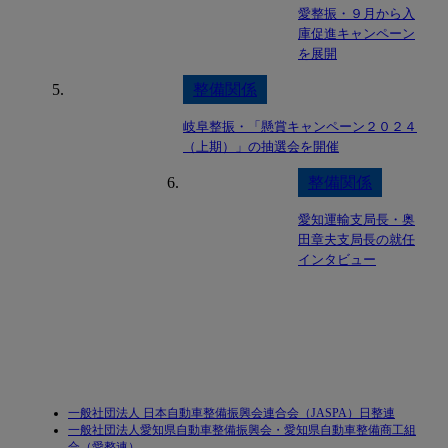
愛整振・９月から入
庫促進キャンペーン
を展開
整備関係
岐阜整振・「懸賞キャンペーン２０２４
（上期）」の抽選会を開催
整備関係
愛知運輸支局長・奥
田章夫支局長の就任
インタビュー
一般社団法人 日本自動車整備振興会連合会（JASPA）日整連
一般社団法人愛知県自動車整備振興会・愛知県自動車整備商工組
合（愛整連）