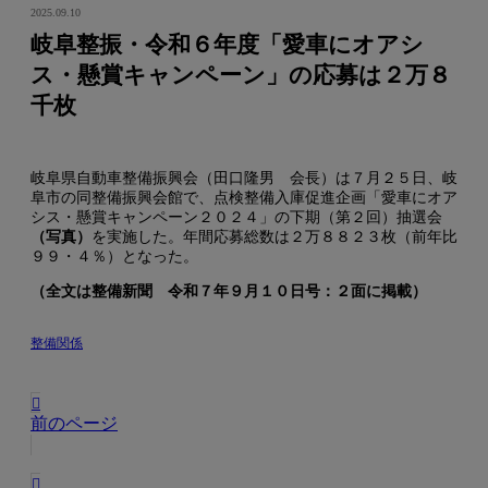
2025.09.10
岐阜整振・令和６年度「愛車にオアシ
ス・懸賞キャンペーン」の応募は２万８
千枚
岐阜県自動車整備振興会（田口隆男 会長）は７月２５日、岐
阜市の同整備振興会館で、点検整備入庫促進企画「愛車にオア
シス・懸賞キャンペーン２０２４」の下期（第２回）抽選会
（写真）
を実施した。年間応募総数は２万８８２３枚（前年比
９９・４％）となった。
（全文は整備新聞 令和７年９月１０日号：２面に掲載）
整備関係
前のページ