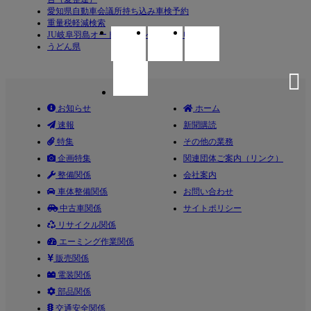
愛知県自動車会議所持ち込み車検予約
重量税軽減検索
JU岐阜羽島オートオークション（ＪＵ岐阜）
うどん県
お知らせ
ホーム
速報
新聞購読
特集
その他の業務
企画特集
関連団体ご案内（リンク）
整備関係
会社案内
車体整備関係
お問い合わせ
中古車関係
サイトポリシー
リサイクル関係
エーミング作業関係
販売関係
電装関係
部品関係
交通安全関係