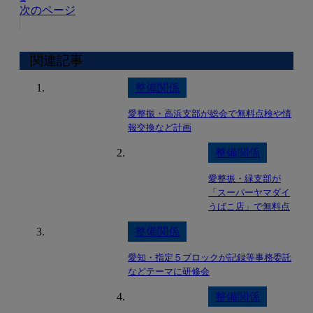
次のページ
関連記事
整備関係
愛整振・高浜支部が総会で無料点検や情
報交換など計画
整備関係
愛整振・緑支部が
「スーパーヤマダイ
うばこ店」で無料点
検を実施
整備関係
愛知・指定５ブロックが記録等事務委託
などテーマに研修会
整備関係