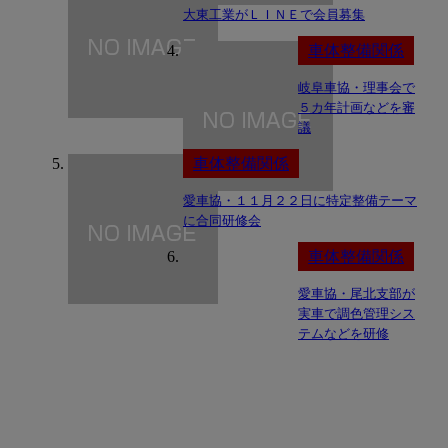
大東工業がＬＩＮＥで会員募集
車体整備関係
岐阜車協・理事会で
５カ年計画などを審
議
車体整備関係
愛車協・１１月２２日に特定整備テーマ
に合同研修会
車体整備関係
愛車協・尾北支部が
実車で調色管理シス
テムなどを研修