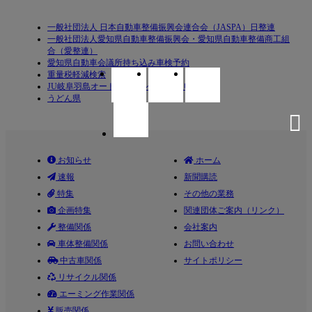
一般社団法人 日本自動車整備振興会連合会（JASPA）日整連
一般社団法人愛知県自動車整備振興会・愛知県自動車整備商工組
合（愛整連）
愛知県自動車会議所持ち込み車検予約
重量税軽減検索
JU岐阜羽島オートオークション（ＪＵ岐阜）
うどん県
お知らせ
ホーム
速報
新聞購読
特集
その他の業務
企画特集
関連団体ご案内（リンク）
整備関係
会社案内
車体整備関係
お問い合わせ
中古車関係
サイトポリシー
リサイクル関係
エーミング作業関係
販売関係