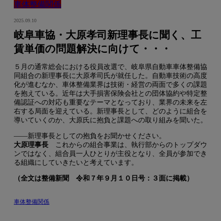
車体整備関係
2025.09.10
岐阜車協・大原孝司新理事長に聞く、工
賃単価の問題解決に向けて・・・
５月の通常総会における役員改選で、岐阜県自動車車体整備協
同組合の新理事長に大原孝司氏が就任した。自動車技術の高度
化が進むなか、車体整備業界は技術・経営の両面で多くの課題
を抱えている。近年は大手損害保険会社との団体協約や特定整
備認証への対応も重要なテーマとなっており、業界の未来を左
右する局面を迎えている。新理事長として、どのように組合を
導いていくのか、大原氏に抱負と課題への取り組みを聞いた。
――新理事長としての抱負をお聞かせください。
大原理事長
これからの組合事業は、執行部からのトップダウ
ンではなく、組合員一人ひとりが主役となり、全員が参加でき
る組織にしていきたいと考えています。
（全文は整備新聞 令和７年９月１０日号：３面に掲載）
車体整備関係