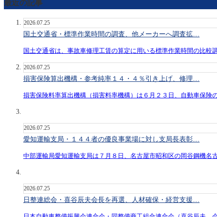
最近の記事
2026.07.25
国土交通省・標準作業時間の調査、他メーカーへ調査拡…
国土交通省は、事故車修理工賃の算定に用いる標準作業時間の比較
2026.07.25
損害保険算出機構・参考純率１４・４％引き上げ、修理…
損害保険料率算出機構（損害料率機構）は６月２３日、自動車保険
2026.07.25
愛知運輸支局・１４４者の優良事業場に対し支局長表彰…
中部運輸局愛知運輸支局は７月８日、名古屋市昭和区の岡谷鋼機名
2026.07.25
日整連総会・喜谷辰夫会長を再選、人材確保・経営支援…
日本自動車整備振興会連合会・同整備商工組合連合会（喜谷辰夫 