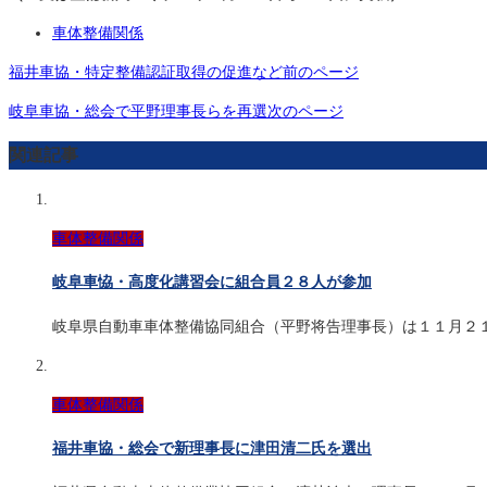
車体整備関係
福井車協・特定整備認証取得の促進など
前のページ
岐阜車協・総会で平野理事長らを再選
次のページ
関連記事
車体整備関係
岐阜車恊・高度化講習会に組合員２８人が参加
岐阜県自動車車体整備協同組合（平野将告理事長）は１１月２
車体整備関係
福井車協・総会で新理事長に津田清二氏を選出