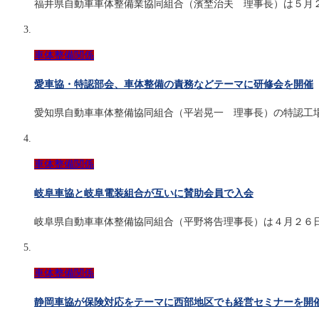
福井県自動車車体整備業協同組合（濱埜治夫 理事長）は５月
車体整備関係
愛車協・特認部会、車体整備の責務などテーマに研修会を開催
愛知県自動車車体整備協同組合（平岩晃一 理事長）の特認工
車体整備関係
岐阜車協と岐阜電装組合が互いに賛助会員で入会
岐阜県自動車車体整備協同組合（平野将告理事長）は４月２６
車体整備関係
静岡車協が保険対応をテーマに西部地区でも経営セミナーを開