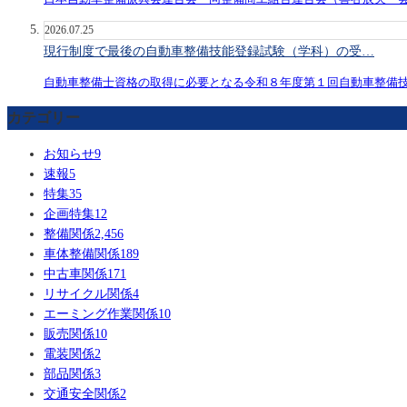
2026.07.25
現行制度で最後の自動車整備技能登録試験（学科）の受…
自動車整備士資格の取得に必要となる令和８年度第１回自動車整備
カテゴリー
お知らせ
9
速報
5
特集
35
企画特集
12
整備関係
2,456
車体整備関係
189
中古車関係
171
リサイクル関係
4
エーミング作業関係
10
販売関係
10
電装関係
2
部品関係
3
交通安全関係
2