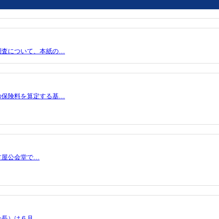
調査について、本紙の…
の保険料を算定する基…
古屋公会堂で…
会長）は６月…