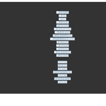
お知らせ
速報
特集
企画特集
整備関係
車体整備関係
中古車関係
リサイクル関係
エーミング作業関係
販売関係
電装関係
部品関係
交通安全関係
お悔やみ
新聞購読
広告掲載
各種印刷
ホームページ制作
書籍販売
カタログギフト
食品販売