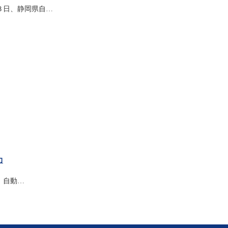
３日、静岡県自…
力
、自動…