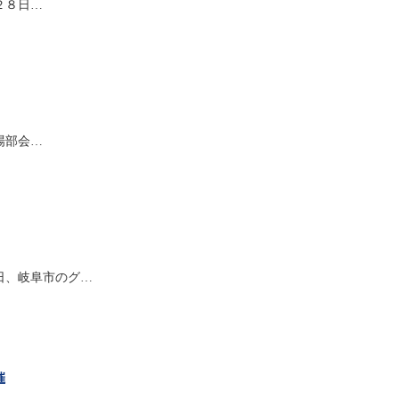
２８日…
場部会…
日、岐阜市のグ…
催