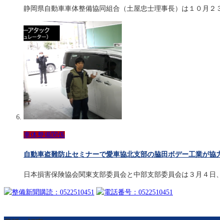
静岡県自動車車体整備協同組合（土屋忠士理事長）は１０月２
車体整備関係
自動車盗難防止セミナーで愛車協北支部の脇田ボデー工業が協
日本損害保険協会関東支部委員会と中部支部委員会は３月４日