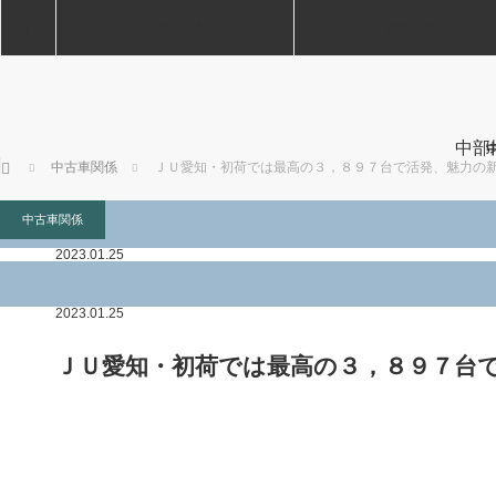
ホーム
記事を読む
業務案内
中部
ホーム
中古車関係
ＪＵ愛知・初荷では最高の３，８９７台で活発、魅力の
中古車関係
中古車関係
2023.01.25
2023.01.25
ＪＵ愛知・初荷では最高の３，８９７台