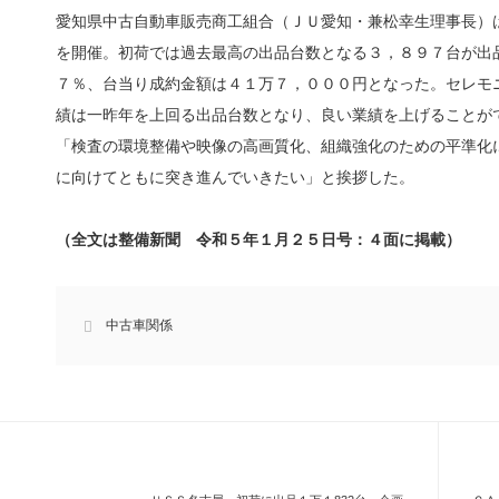
愛知県中古自動車販売商工組合（ＪＵ愛知・兼松幸生理事長）
を開催。初荷では過去最高の出品台数となる３，８９７台が出
７％、台当り成約金額は４１万７，０００円となった。セレモ
績は一昨年を上回る出品台数となり、良い業績を上げることが
「検査の環境整備や映像の高画質化、組織強化のための平準化
に向けてともに突き進んでいきたい」と挨拶した。
（全文は整備新聞 令和５年１月２５日号：４面に掲載）
中古車関係