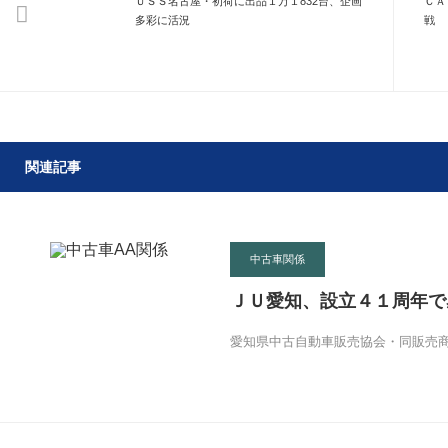
ＵＳＳ名古屋・初荷に出品１万１832台、企画
ＣＡ
多彩に活況
戦
関連記事
中古車関係
ＪＵ愛知、設立４１周年で
愛知県中古自動車販売協会・同販売