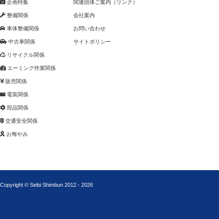
企画特集
関連団体ご案内（リンク）
整備関係
会社案内
車体整備関係
お問い合わせ
中古車関係
サイトポリシー
リサイクル関係
エーミング作業関係
販売関係
電装関係
部品関係
交通安全関係
お悔やみ
Copyright © Seibi Shimbun 2012 - 2026