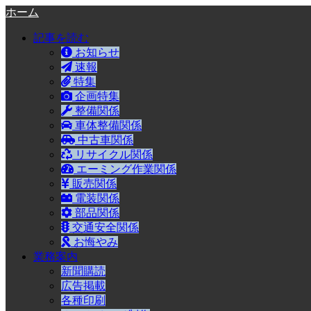
ホーム
記事を読む
お知らせ
速報
特集
企画特集
整備関係
車体整備関係
中古車関係
リサイクル関係
エーミング作業関係
販売関係
電装関係
部品関係
交通安全関係
お悔やみ
業務案内
新聞購読
広告掲載
各種印刷