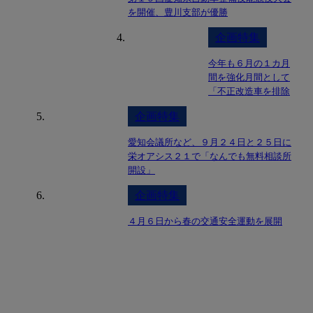
を開催、豊川支部が優勝
企画特集
今年も６月の１カ月
間を強化月間として
「不正改造車を排除
する運動」を展開
企画特集
愛知会議所など、９月２４日と２５日に
栄オアシス２１で「なんでも無料相談所
開設」
企画特集
４月６日から春の交通安全運動を展開