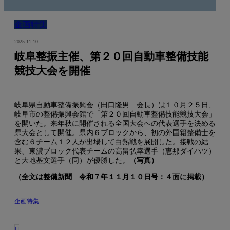
企画特集
2025.11.10
岐阜整振主催、第２０回自動車整備技能
競技大会を開催
岐阜県自動車整備振興会（田口隆男 会長）は１０月２５日、
岐阜市の整備振興会館で「第２０回自動車整備技能競技大会」
を開いた。来年秋に開催される全国大会への代表選手を決める
県大会として開催。県内６ブロックから、初の外国籍整備士を
含む６チーム１２人が出場して白熱戦を展開した。接戦の結
果、東濃ブロック代表チームの高畠弘幸選手（恵那ダイハツ）
と大地基文選手（同）が優勝した。
（写真）
（全文は整備新聞 令和７年１１月１０日号：４面に掲載）
企画特集