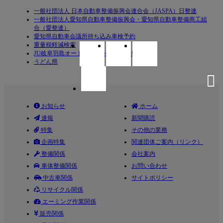
一般社団法人 日本自動車整備振興会連合会（JASPA）日整連
一般社団法人愛知県自動車整備振興会・愛知県自動車整備商工組
合（愛整連）
愛知県自動車会議所持ち込み車検予約
重量税軽減検索
JU岐阜羽島オートオークション（ＪＵ岐阜）
うどん県
お知らせ
ホーム
速報
新聞購読
特集
その他の業務
企画特集
関連団体ご案内（リンク）
整備関係
会社案内
車体整備関係
お問い合わせ
中古車関係
サイトポリシー
リサイクル関係
エーミング作業関係
販売関係