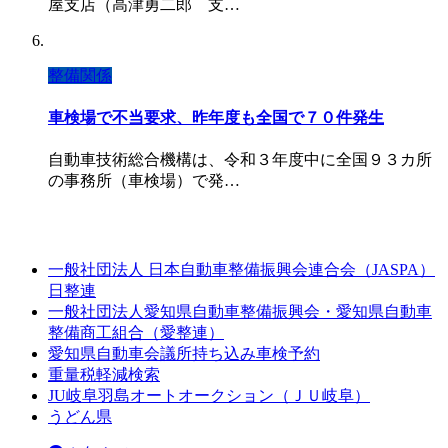
屋支店（高津勇二郎 支…
整備関係
車検場で不当要求、昨年度も全国で７０件発生
自動車技術総合機構は、令和３年度中に全国９３カ所
の事務所（車検場）で発…
一般社団法人 日本自動車整備振興会連合会（JASPA）
日整連
一般社団法人愛知県自動車整備振興会・愛知県自動車
整備商工組合（愛整連）
愛知県自動車会議所持ち込み車検予約
重量税軽減検索
JU岐阜羽島オートオークション（ＪＵ岐阜）
うどん県