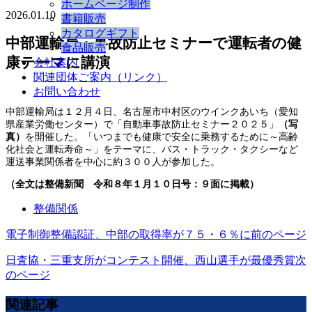
ホームページ制作
2026.01.10
書籍販売
カタログギフト
中部運輸局・事故防止セミナーで運転者の健
食品販売
康テーマに講演
会社案内
関連団体ご案内（リンク）
お問い合わせ
中部運輸局は１２月４日、名古屋市中村区のウインクあいち（愛知
県産業労働センター）で「自動車事故防止セミナー２０２５」
（写
真）
を開催した。「いつまでも健康で安全に乗務するために～高齢
化社会と運転寿命～」をテーマに、バス・トラック・タクシーなど
運送事業関係者を中心に約３００人が参加した。
（全文は整備新聞 令和８年１月１０日号：９面に掲載）
整備関係
電子制御整備認証、中部の取得率が７５・６％に
前のページ
日査協・三重支所がコンテスト開催、西山選手が最優秀賞
次
のページ
関連記事