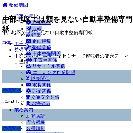
ホーム
整備新聞
記事を読む
中部地区では類を見ない自動車整備専門
お知らせ
紙
速報
中部地区では類を見ない自動車整備専門紙
特集
企画特集
menu
ホーム
整備関係
整備関係
車体整備関係
中部運輸局・事故防止セミナーで運転者の健康テーマ
中古車関係
に講演
リサイクル関係
エーミング作業関係
販売関係
電装関係
整備関係
部品関係
交通安全関係
2026.01.10
お悔やみ
業務案内
新聞購読
広告掲載
各種印刷
整備関係