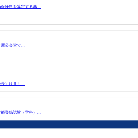
の保険料を算定する基…
古屋公会堂で…
会長）は６月…
技能登録試験（学科）…