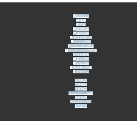
お知らせ
速報
特集
企画特集
整備関係
車体整備関係
中古車関係
リサイクル関係
エーミング作業関係
販売関係
電装関係
部品関係
交通安全関係
お悔やみ
新聞購読
広告掲載
各種印刷
ホームページ制作
書籍販売
カタログギフト
食品販売