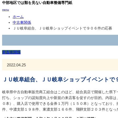
中部地区では類を見ない自動車整備専門紙
menu
ホーム
中古車関係
ＪＵ岐阜組合、ＪＵ岐阜ショップイベントで９０６件の応募
中古車関係
2022.04.25
ＪＵ岐阜組合、ＪＵ岐阜ショップイベントで
岐阜県中古自動車販売商工組合はこのほど、組合員店で開催した県下
打ち、ショップの認知度向上や新規の来店客を促すのが目的。内容は
０本）、購入店で使用できる金券１万円（１５０本）となっており、
件、中濃支部１９８件、東濃支部１６６件、飛騨支部２０３件となっ