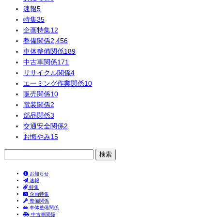
速報
5
特集
35
企画特集
12
整備関係
2,456
車体整備関係
189
中古車関係
171
リサイクル関係
4
エーミング作業関係
10
販売関係
10
電装関係
2
部品関係
3
交通安全関係
2
お悔やみ
15
検
索:
お知らせ
速報
特集
企画特集
整備関係
車体整備関係
中古車関係