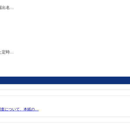
届出名…
た定時…
調査について、本紙の…