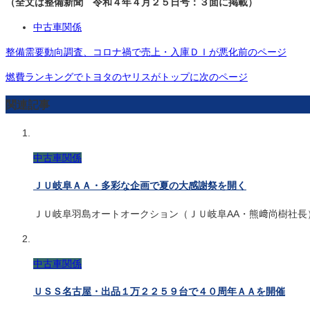
（全文は整備新聞 令和４年４月２５日号：３面に掲載）
中古車関係
整備需要動向調査、コロナ禍で売上・入庫ＤＩが悪化
前のページ
燃費ランキングでトヨタのヤリスがトップに
次のページ
関連記事
中古車関係
ＪＵ岐阜ＡＡ・多彩な企画で夏の大感謝祭を開く
ＪＵ岐阜羽島オートオークション（ＪＵ岐阜AA・熊﨑尚樹社長
中古車関係
ＵＳＳ名古屋・出品１万２２５９台で４０周年ＡＡを開催