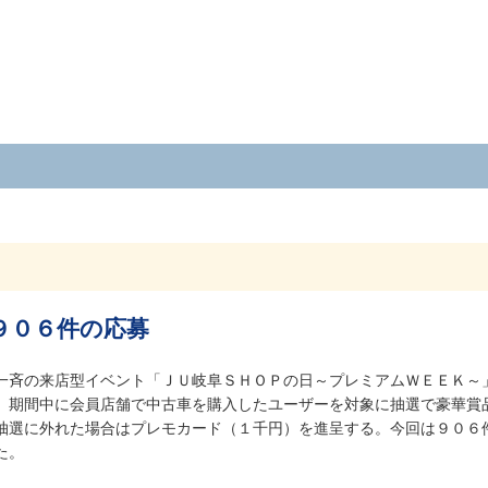
９０６件の応募
一斉の来店型イベント「ＪＵ岐阜ＳＨＯＰの日～プレミアムＷＥＥＫ～
、期間中に会員店舗で中古車を購入したユーザーを対象に抽選で豪華賞
抽選に外れた場合はプレモカード（１千円）を進呈する。今回は９０６
た。