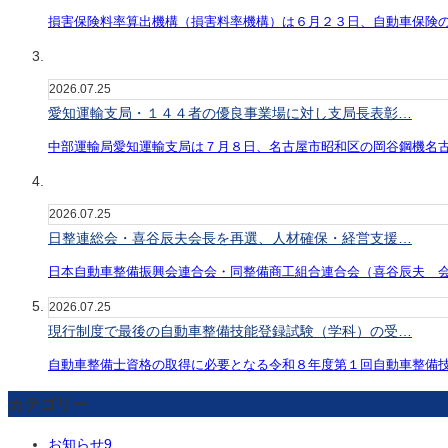
損害保険料率算出機構（損害料率機構）は６月２３日、自動車保険
2026.07.25
愛知運輸支局・１４４者の優良事業場に対し支局長表彰…
中部運輸局愛知運輸支局は７月８日、名古屋市昭和区の岡谷鋼機名
2026.07.25
日整連総会・喜谷辰夫会長を再選、人材確保・経営支援…
日本自動車整備振興会連合会・同整備商工組合連合会（喜谷辰夫 
2026.07.25
現行制度で最後の自動車整備技能登録試験（学科）の受…
自動車整備士資格の取得に必要となる令和８年度第１回自動車整備
カテゴリー
お知らせ
9