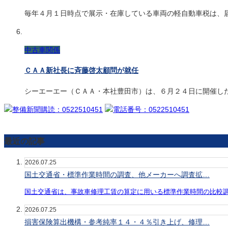
毎年４月１日時点で展示・在庫している車両の軽自動車税は、
中古車関係
ＣＡＡ新社長に斉藤啓太顧問が就任
シーエーエー（ＣＡＡ・本社豊田市）は、６月２４日に開催し
最近の記事
2026.07.25
国土交通省・標準作業時間の調査、他メーカーへ調査拡…
国土交通省は、事故車修理工賃の算定に用いる標準作業時間の比較
2026.07.25
損害保険算出機構・参考純率１４・４％引き上げ、修理…