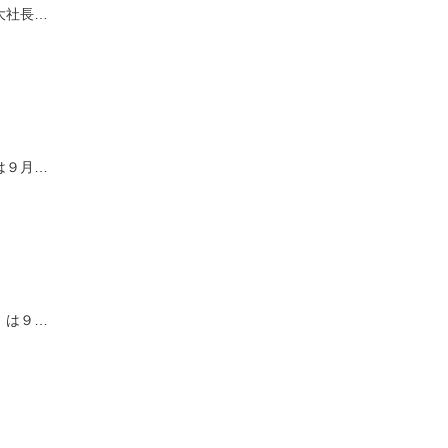
大社長…
は９月…
）は９…