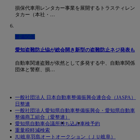
損保代車用レンタカー事業を展開するトラスティレン
タカー（本社・…
整備関係
愛知盗難防止恊が総会開き新型の盗難防止ネジ発表も
自動車関連盗難が依然として多発する中、自動車関係
団体と警察、損…
一般社団法人 日本自動車整備振興会連合会（JASPA）
日整連
一般社団法人愛知県自動車整備振興会・愛知県自動車
整備商工組合（愛整連）
愛知県自動車会議所持ち込み車検予約
重量税軽減検索
JU岐阜羽島オートオークション（ＪＵ岐阜）