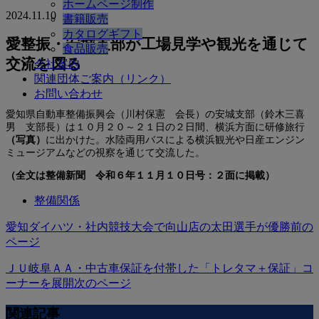
ホームページ制作
2024.11.10
書籍販売
カタログギフト
愛整振・安城支部が工場見学や観光を通じて
食品販売
交流を図る
会社案内
関連団体ご案内（リンク）
お問い合わせ
愛知県自動車整備振興会（川村保憲 会長）の安城支部（鈴木三喜
男 支部長）は１０月２０～２１日の２日間、横浜方面に研修旅行
（写真）
に出かけた。水陸両用バスによる横浜観光や日産エンジン
ミュージアムなどの視察を通じて交流した。
（全文は整備新聞 令和６年１１月１０日号：２面に掲載）
整備関係
愛知ダイハツ・社内競技大会で向山店の太田選手が優勝
前の
ページ
ＪＵ岐阜ＡＡ・中古車保証を付帯した「トレタマ＋保証」コ
ーナーを展開
次のページ
関連記事