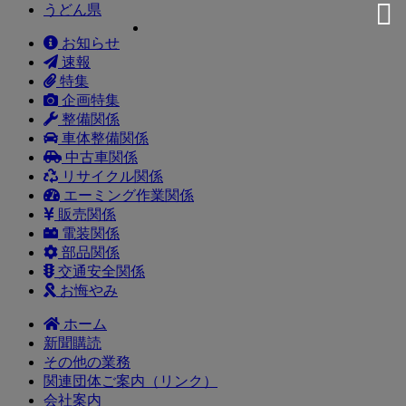
うどん県
お知らせ
速報
特集
企画特集
整備関係
車体整備関係
中古車関係
リサイクル関係
エーミング作業関係
販売関係
電装関係
部品関係
交通安全関係
お悔やみ
ホーム
新聞購読
その他の業務
関連団体ご案内（リンク）
会社案内