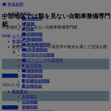
ホーム
整備新聞
記事を読む
中部地区では類を見ない自動車整備専門
お知らせ
紙
速報
中部地区では類を見ない自動車整備専門紙
特集
企画特集
menu
ホーム
整備関係
整備関係
車体整備関係
愛整振・安城支部が工場見学や観光を通じて交流を図
中古車関係
る
リサイクル関係
エーミング作業関係
販売関係
電装関係
整備関係
部品関係
交通安全関係
2024.11.10
お悔やみ
業務案内
新聞購読
広告掲載
各種印刷
整備関係