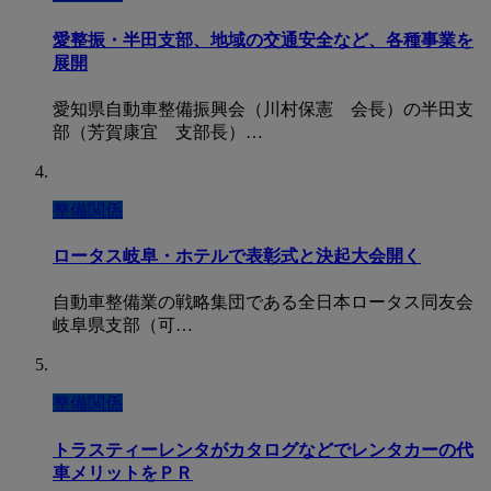
愛整振・半田支部、地域の交通安全など、各種事業を
展開
愛知県自動車整備振興会（川村保憲 会長）の半田支
部（芳賀康宜 支部長）…
整備関係
ロータス岐阜・ホテルで表彰式と決起大会開く
自動車整備業の戦略集団である全日本ロータス同友会
岐阜県支部（可…
整備関係
トラスティーレンタがカタログなどでレンタカーの代
車メリットをＰＲ