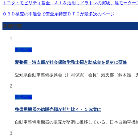
トヨタ・モビリティ基金、ＡＩを活用しドラトレの実験、旭モーター
ＯＢＤ検査の不適合で安全系特定ＤＴＣが最多
次のページ
関連記事
整備関係
愛整振・港支部が社会保険労務士招き助成金を題材に研修
愛知県自動車整備振興会（川村保憲 会長）港支部（鈴木護 
整備関係
整備用機器の総販売額が前年比４・１％増に
自動車整備用機器の販売が堅調に推移している。日本自動車機