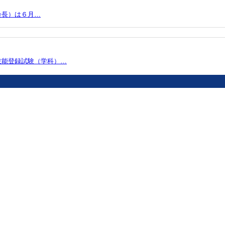
会長）は６月…
技能登録試験（学科）…