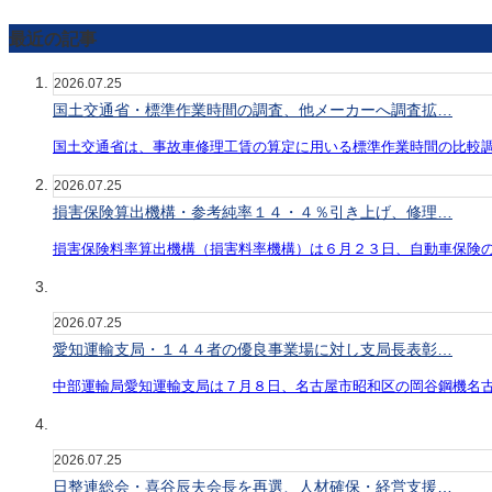
最近の記事
2026.07.25
国土交通省・標準作業時間の調査、他メーカーへ調査拡…
国土交通省は、事故車修理工賃の算定に用いる標準作業時間の比較
2026.07.25
損害保険算出機構・参考純率１４・４％引き上げ、修理…
損害保険料率算出機構（損害料率機構）は６月２３日、自動車保険
2026.07.25
愛知運輸支局・１４４者の優良事業場に対し支局長表彰…
中部運輸局愛知運輸支局は７月８日、名古屋市昭和区の岡谷鋼機名
2026.07.25
日整連総会・喜谷辰夫会長を再選、人材確保・経営支援…