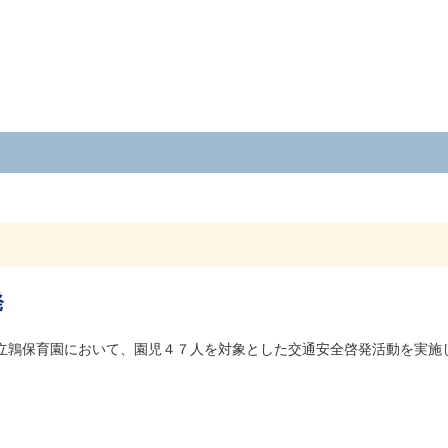
発
立鶉保育園において、園児４７人を対象とした交通安全啓発活動を実施