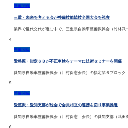
整備関係
三重・未来を考える会が整備技能競技全国大会を視察
業界で世代交代が進む中で、三重県自動車整備振興会（竹林武
整備関係
愛整振・指定６Ｂが不正車検をテーマに技術セミナーを開催
愛知県自動車整備振興会（川村保憲会長）の指定第６ブロック
整備関係
愛整振・愛知支部が総会で会員相互の連携を図り事業推進
愛知県自動車整備振興会（川村保憲 会長）の愛知支部（武田