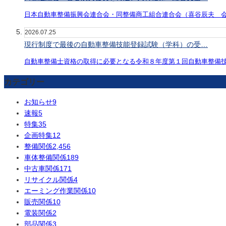
日本自動車整備振興会連合会・同整備商工組合連合会（喜谷辰夫 
2026.07.25
現行制度で最後の自動車整備技能登録試験（学科）の受…
自動車整備士資格の取得に必要となる令和８年度第１回自動車整備
カテゴリー
お知らせ
9
速報
5
特集
35
企画特集
12
整備関係
2,456
車体整備関係
189
中古車関係
171
リサイクル関係
4
エーミング作業関係
10
販売関係
10
電装関係
2
部品関係
3