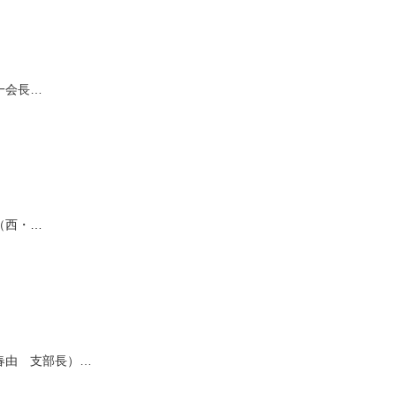
一会長…
（西・…
春由 支部長）…