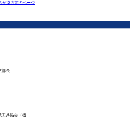
スが協力
前のページ
支部長…
械工具協会（機…