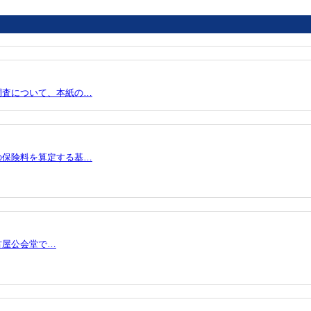
調査について、本紙の…
の保険料を算定する基…
古屋公会堂で…