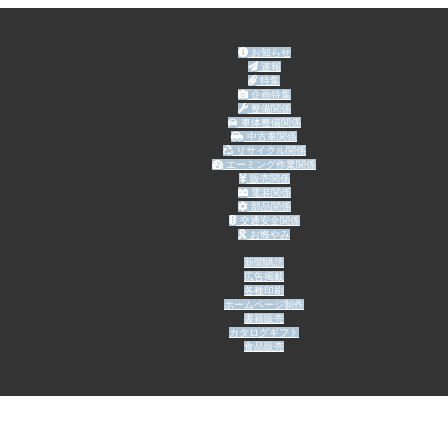
お知らせ
速報
特集
企画特集
整備関係
車体整備関係
中古車関係
リサイクル関係
エーミング作業関係
販売関係
電装関係
部品関係
交通安全関係
お悔やみ
新聞購読
広告掲載
各種印刷
ホームページ制作
書籍販売
カタログギフト
食品販売