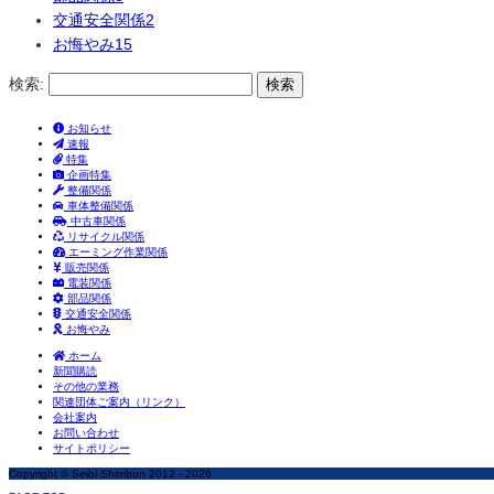
交通安全関係
2
お悔やみ
15
検索:
お知らせ
速報
特集
企画特集
整備関係
車体整備関係
中古車関係
リサイクル関係
エーミング作業関係
販売関係
電装関係
部品関係
交通安全関係
お悔やみ
ホーム
新聞購読
その他の業務
関連団体ご案内（リンク）
会社案内
お問い合わせ
サイトポリシー
Copyright © Seibi Shimbun 2012 - 2026