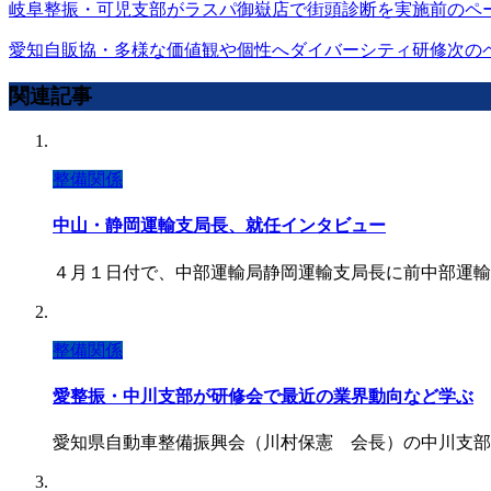
岐阜整振・可児支部がラスパ御嶽店で街頭診断を実施
前のペ
愛知自販協・多様な価値観や個性へダイバーシティ研修
次の
関連記事
整備関係
中山・静岡運輸支局長、就任インタビュー
４月１日付で、中部運輸局静岡運輸支局長に前中部運輸
整備関係
愛整振・中川支部が研修会で最近の業界動向など学ぶ
愛知県自動車整備振興会（川村保憲 会長）の中川支部