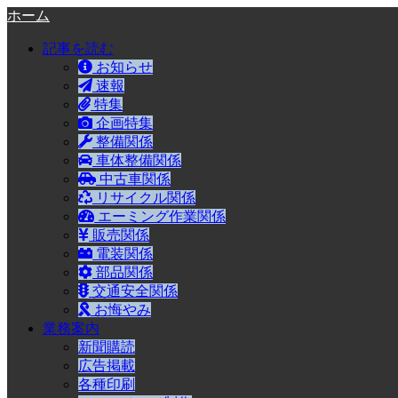
ホーム
記事を読む
お知らせ
速報
特集
企画特集
整備関係
車体整備関係
中古車関係
リサイクル関係
エーミング作業関係
販売関係
電装関係
部品関係
交通安全関係
お悔やみ
業務案内
新聞購読
広告掲載
各種印刷