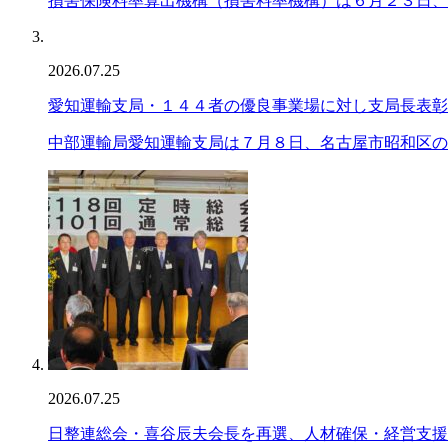
損害保険料率算出機構（損害料率機構）は６月２３日、
2026.07.25
愛知運輸支局・１４４者の優良事業場に対し支局長表彰
中部運輸局愛知運輸支局は７月８日、名古屋市昭和区の
2026.07.25
日整連総会・喜谷辰夫会長を再選、人材確保・経営支援