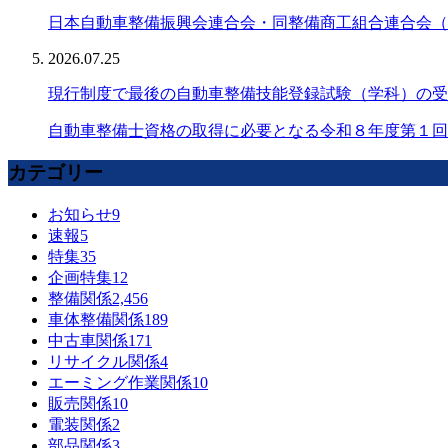
日本自動車整備振興会連合会・同整備商工組合連合会（
2026.07.25
現行制度で最後の自動車整備技能登録試験（学科）の受
自動車整備士資格の取得に必要となる令和８年度第１回
カテゴリー
お知らせ
9
速報
5
特集
35
企画特集
12
整備関係
2,456
車体整備関係
189
中古車関係
171
リサイクル関係
4
エーミング作業関係
10
販売関係
10
電装関係
2
部品関係
3