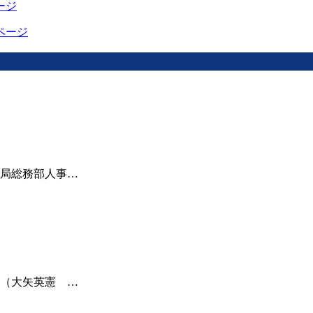
ージ
ページ
局総務部人事…
（大矢英憲 …