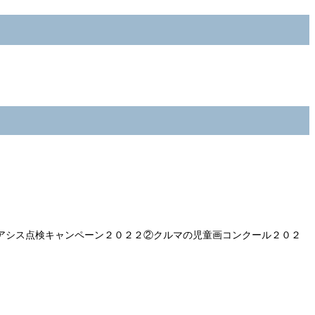
アシス点検キャンペーン２０２２②クルマの児童画コンクール２０２