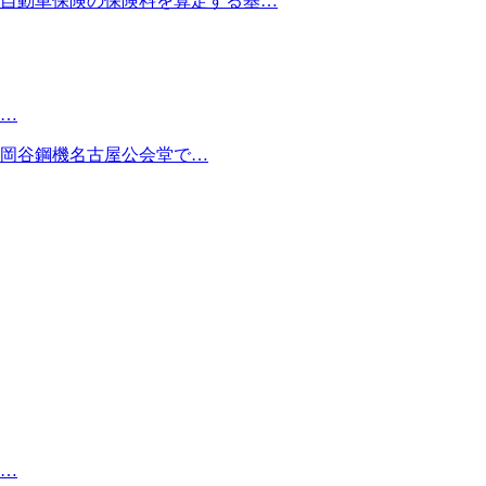
自動車保険の保険料を算定する基…
…
岡谷鋼機名古屋公会堂で…
…