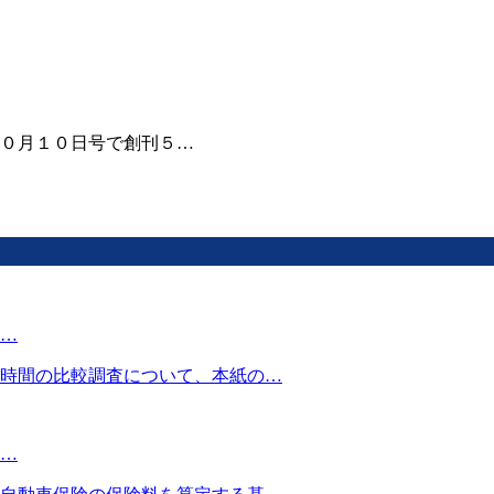
０月１０日号で創刊５…
…
時間の比較調査について、本紙の…
…