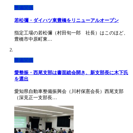
整備関係
若松彌・ダイハツ東豊橋をリニューアルオープン
指定工場の若松彌（村田旬一郎 社長）はこのほど、
豊橋市中原町東…
整備関係
愛整振・西尾支部は書面総会開き、新支部長に木下氏
を選出
愛知県自動車整備振興会（川村保憲会長）西尾支部
（深見正一支部長…