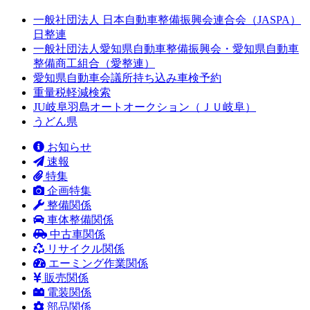
一般社団法人 日本自動車整備振興会連合会（JASPA）
日整連
一般社団法人愛知県自動車整備振興会・愛知県自動車
整備商工組合（愛整連）
愛知県自動車会議所持ち込み車検予約
重量税軽減検索
JU岐阜羽島オートオークション（ＪＵ岐阜）
うどん県
お知らせ
速報
特集
企画特集
整備関係
車体整備関係
中古車関係
リサイクル関係
エーミング作業関係
販売関係
電装関係
部品関係