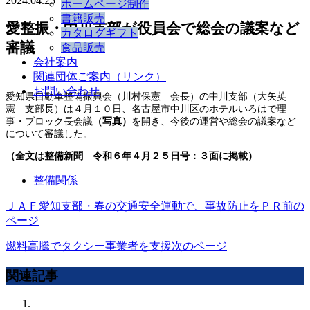
2024.04.25
ホームページ制作
書籍販売
愛整振・中川支部が役員会で総会の議案など
カタログギフト
審議
食品販売
会社案内
関連団体ご案内（リンク）
お問い合わせ
愛知県自動車整備振興会（川村保憲 会長）の中川支部（大矢英
憲 支部長）は４月１０日、名古屋市中川区のホテルいろはで理
事・ブロック長会議
（写真）
を開き、今後の運営や総会の議案など
について審議した。
（全文は整備新聞 令和６年４月２５日号：３面に掲載）
整備関係
ＪＡＦ愛知支部・春の交通安全運動で、事故防止をＰＲ
前の
ページ
燃料高騰でタクシー事業者を支援
次のページ
関連記事