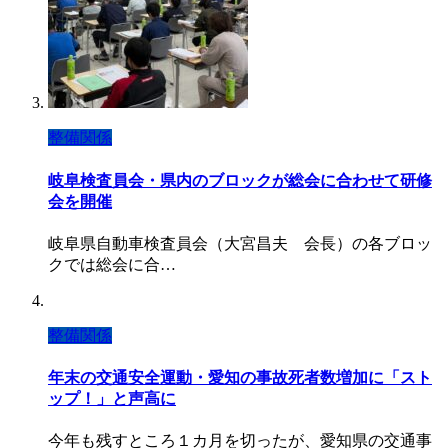
整備関係
岐阜検査員会・県内のブロックが総会に合わせて研修
会を開催
岐阜県自動車検査員会（大宮昌夫 会長）の各ブロッ
クでは総会に合…
整備関係
年末の交通安全運動・愛知の事故死者数増加に「スト
ップ！」と声高に
今年も残すところ１カ月を切ったが、愛知県の交通事