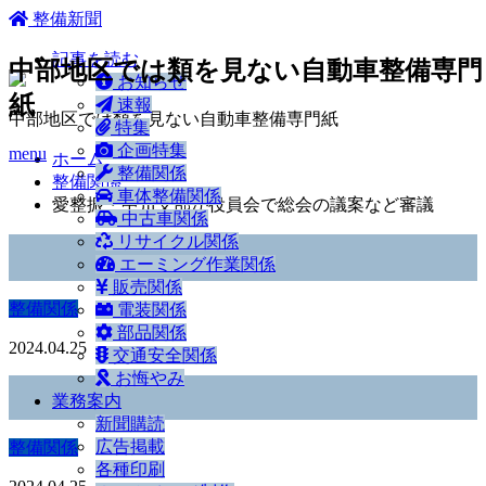
ホーム
整備新聞
記事を読む
中部地区では類を見ない自動車整備専門
お知らせ
紙
速報
中部地区では類を見ない自動車整備専門紙
特集
企画特集
menu
ホーム
整備関係
整備関係
車体整備関係
愛整振・中川支部が役員会で総会の議案など審議
中古車関係
リサイクル関係
エーミング作業関係
販売関係
整備関係
電装関係
部品関係
2024.04.25
交通安全関係
お悔やみ
業務案内
新聞購読
広告掲載
整備関係
各種印刷