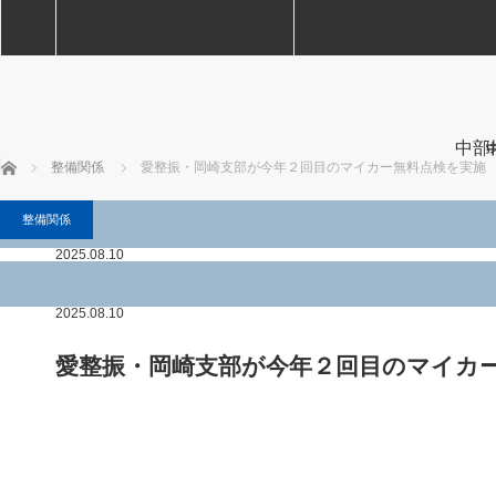
ホーム
記事を読む
業務案内
中部
ホーム
整備関係
愛整振・岡崎支部が今年２回目のマイカー無料点検を実施
整備関係
整備関係
2025.08.10
2025.08.10
愛整振・岡崎支部が今年２回目のマイカ