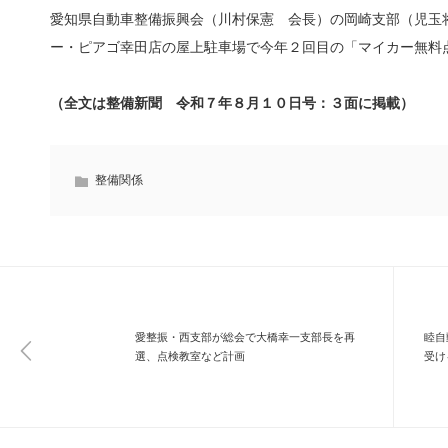
愛知県自動車整備振興会（川村保憲 会長）の岡崎支部（児玉
ー・ピアゴ幸田店の屋上駐車場で今年２回目の「マイカー無料
（全文は整備新聞 令和７年８月１０日号：３面に掲載）
整備関係
愛整振・西支部が総会で大橋幸一支部長を再
睦自
選、点検教室など計画
受け