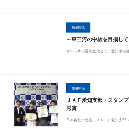
整備関係
～東三河の中核を目指して
今年５月の通常総代会で、愛知県東
整備関係
ＪＡＦ愛知支部・スタンプ
秀賞
日本自動車連盟（ＪＡＦ）愛知支部