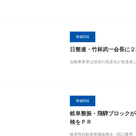
整備関係
日整連・竹林武一会長に２
自動車業界は技術の高度化が急進展
整備関係
岐阜整振・飛騨ブロックが
検をＰＲ
岐阜県自動車整備振興会（田口隆男