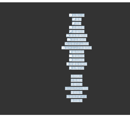
お知らせ
速報
特集
企画特集
整備関係
車体整備関係
中古車関係
リサイクル関係
エーミング作業関係
販売関係
電装関係
部品関係
交通安全関係
お悔やみ
新聞購読
広告掲載
各種印刷
ホームページ制作
書籍販売
カタログギフト
食品販売