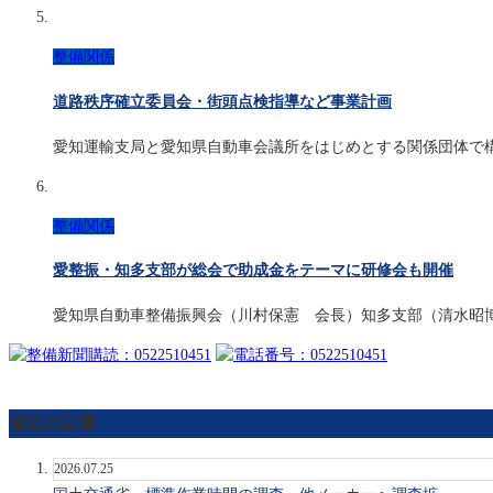
整備関係
道路秩序確立委員会・街頭点検指導など事業計画
愛知運輸支局と愛知県自動車会議所をはじめとする関係団体で
整備関係
愛整振・知多支部が総会で助成金をテーマに研修会も開催
愛知県自動車整備振興会（川村保憲 会長）知多支部（清水昭
最近の記事
2026.07.25