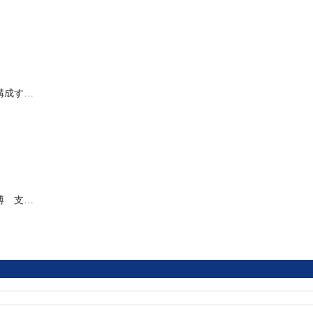
構成す…
博 支…