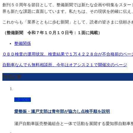
創刊５０周年を節目として、整備新聞では新たな企画や特集をスター
界も新たな課題に直面しています。私たちは、その現状を的確に伝え
これからも「業界とともに歩む新聞」として、読者の皆さまに信頼さ
（整備新聞 令和７年１０月１０日号：１面に掲載）
整備関係
ＯＢＤ検査の運用状況、検査結果で１万４２２８台が不合格
前のペー
自動車なんでも無料相談所、今年はオアシス２１で開催
次のページ
関連記事
整備関係
愛整振・瀬戸支部は青年部が協力し点検手順を説明
瀬戸自動車販売整備組合と一体で活動を展開する愛知県自動車