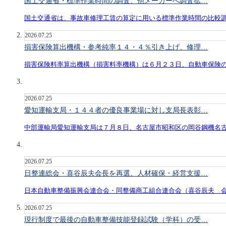
国土交通省・標準作業時間の調査、他メーカーへ調査拡…
国土交通省は、事故車修理工賃の算定に用いる標準作業時間の比較
2026.07.25
損害保険算出機構・参考純率１４・４％引き上げ、修理…
損害保険料率算出機構（損害料率機構）は６月２３日、自動車保険
2026.07.25
愛知運輸支局・１４４者の優良事業場に対し支局長表彰…
中部運輸局愛知運輸支局は７月８日、名古屋市昭和区の岡谷鋼機名
2026.07.25
日整連総会・喜谷辰夫会長を再選、人材確保・経営支援…
日本自動車整備振興会連合会・同整備商工組合連合会（喜谷辰夫 
2026.07.25
現行制度で最後の自動車整備技能登録試験（学科）の受…