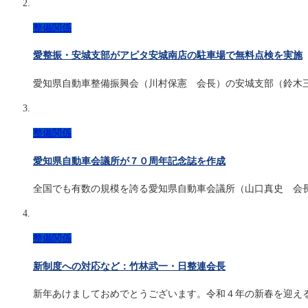
整備関係
愛整振・安城支部がアピタ安城南店の駐車場で無料点検を実施
愛知県自動車整備振興会（川村保憲 会長）の安城支部（鈴木
整備関係
愛知県自動車会議所が７０周年記念誌を作成
全国でも有数の規模を誇る愛知県自動車会議所（山口真史 会
整備関係
新制度への対応など：竹林武一・日整連会長
新年あけましておめでとうございます。令和４年の新春を迎え