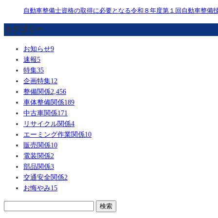
自動車整備士資格の取得に必要となる令和８年度第１回自動車整備
カテゴリー
お知らせ
9
速報
5
特集
35
企画特集
12
整備関係
2,456
車体整備関係
189
中古車関係
171
リサイクル関係
4
エーミング作業関係
10
販売関係
10
電装関係
2
部品関係
3
交通安全関係
2
お悔やみ
15
検
索: