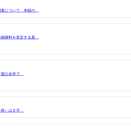
調査について、本紙の…
の保険料を算定する基…
古屋公会堂で…
会長）は６月…