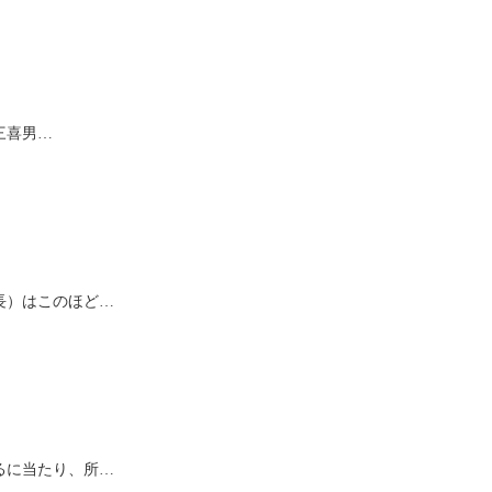
三喜男…
長）はこのほど…
るに当たり、所…