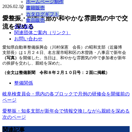
ホームページ制作
2026.02.10
書籍販売
カタログギフト
愛整振・昭和支部が和やかな雰囲気の中で交
食品販売
流を深める
会社案内
関連団体ご案内（リンク）
お問い合わせ
愛知県自動車整備振興会（川村保憲 会長）の昭和支部（近藤博
支部長）は１月２４日、名古屋市昭和区の木曽路・八事店で新年会
（写真）
を開催した。当日は、和やかな雰囲気の中で参加者が新年
の挨拶を交わし、親睦を深めた。
（全文は整備新聞 令和８年２月１０日号：２面に掲載）
整備関係
岐阜検査員会・県内の各ブロックで月例の研修会を開催
前の
ページ
愛整振・知多支部が新年会で情報交換しながら親睦を深める
次のページ
関連記事