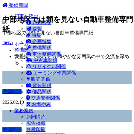
ホーム
整備新聞
記事を読む
中部地区では類を見ない自動車整備専門
お知らせ
紙
速報
中部地区では類を見ない自動車整備専門紙
特集
企画特集
menu
ホーム
整備関係
整備関係
車体整備関係
愛整振・昭和支部が和やかな雰囲気の中で交流を深め
中古車関係
る
リサイクル関係
エーミング作業関係
販売関係
電装関係
整備関係
部品関係
交通安全関係
2026.02.10
お悔やみ
業務案内
新聞購読
広告掲載
各種印刷
整備関係