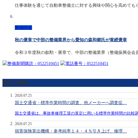
仕事体験を通じて自動車整備士に対する興味や関心を高めても
整備関係
秋の褒章で中部の整備業界から愛知の森和郷氏が黄綬褒章
令和３年度秋の叙勲・褒章で、中部の整備業界（整備振興会会
最近の記事
2026.07.25
国土交通省・標準作業時間の調査、他メーカーへ調査拡…
国土交通省は、事故車修理工賃の算定に用いる標準作業時間の比較
2026.07.25
損害保険算出機構・参考純率１４・４％引き上げ、修理…