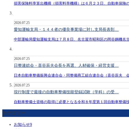
損害保険料率算出機構（損害料率機構）は６月２３日、自動車保険
2026.07.25
愛知運輸支局・１４４者の優良事業場に対し支局長表彰…
中部運輸局愛知運輸支局は７月８日、名古屋市昭和区の岡谷鋼機名
2026.07.25
日整連総会・喜谷辰夫会長を再選、人材確保・経営支援…
日本自動車整備振興会連合会・同整備商工組合連合会（喜谷辰夫 
2026.07.25
現行制度で最後の自動車整備技能登録試験（学科）の受…
自動車整備士資格の取得に必要となる令和８年度第１回自動車整備
カテゴリー
お知らせ
9