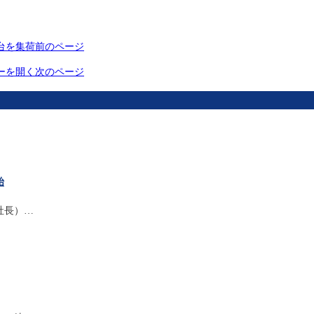
台を集荷
前のページ
ーを開く
次のページ
始
社長）…