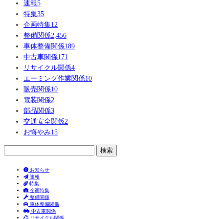
速報
5
特集
35
企画特集
12
整備関係
2,456
車体整備関係
189
中古車関係
171
リサイクル関係
4
エーミング作業関係
10
販売関係
10
電装関係
2
部品関係
3
交通安全関係
2
お悔やみ
15
検
索:
お知らせ
速報
特集
企画特集
整備関係
車体整備関係
中古車関係
リサイクル関係