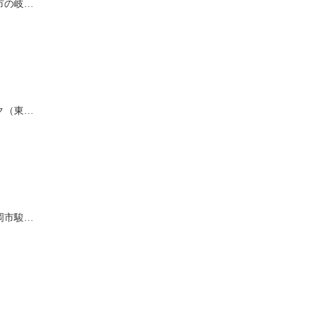
市の岐…
ク（東…
岡市駿…