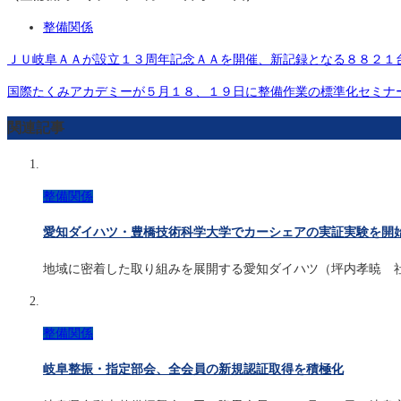
整備関係
ＪＵ岐阜ＡＡが設立１３周年記念ＡＡを開催、新記録となる８８２１
国際たくみアカデミーが５月１８、１９日に整備作業の標準化セミナ
関連記事
整備関係
愛知ダイハツ・豊橋技術科学大学でカーシェアの実証実験を開
地域に密着した取り組みを展開する愛知ダイハツ（坪内孝暁 
整備関係
岐阜整振・指定部会、全会員の新規認証取得を積極化