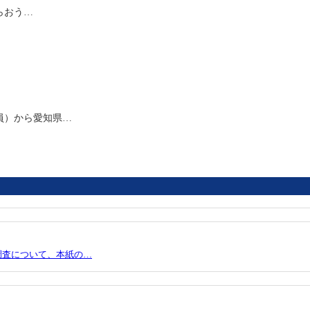
らおう…
員）から愛知県…
調査について、本紙の…