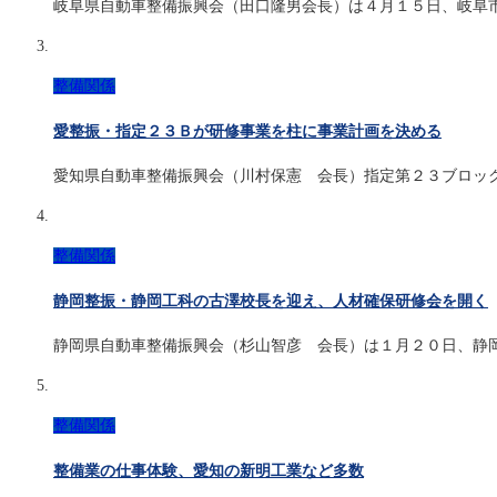
岐阜県自動車整備振興会（田口隆男会長）は４月１５日、岐阜
整備関係
愛整振・指定２３Ｂが研修事業を柱に事業計画を決める
愛知県自動車整備振興会（川村保憲 会長）指定第２３ブロッ
整備関係
静岡整振・静岡工科の古澤校長を迎え、人材確保研修会を開く
静岡県自動車整備振興会（杉山智彦 会長）は１月２０日、静
整備関係
整備業の仕事体験、愛知の新明工業など多数