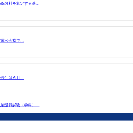
の保険料を算定する基…
古屋公会堂で…
会長）は６月…
技能登録試験（学科）…