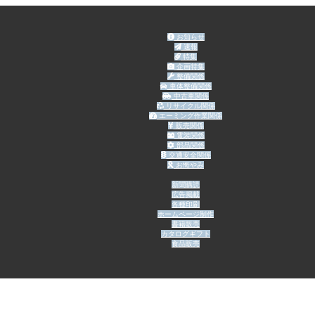
お知らせ
速報
特集
企画特集
整備関係
車体整備関係
中古車関係
リサイクル関係
エーミング作業関係
販売関係
電装関係
部品関係
交通安全関係
お悔やみ
新聞購読
広告掲載
各種印刷
ホームページ制作
書籍販売
カタログギフト
食品販売