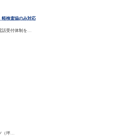
、軽検査恊のみ対応
電話受付体制を…
ツ（坪…