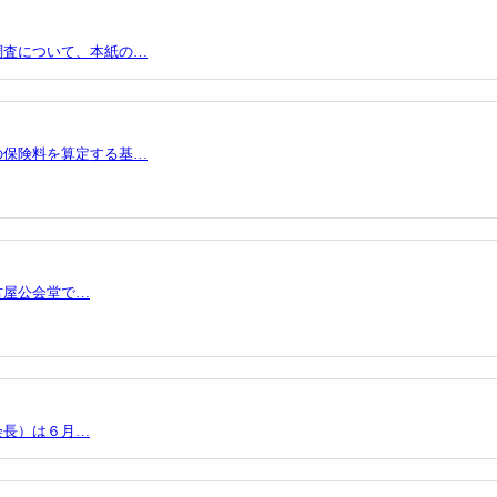
調査について、本紙の…
の保険料を算定する基…
古屋公会堂で…
会長）は６月…