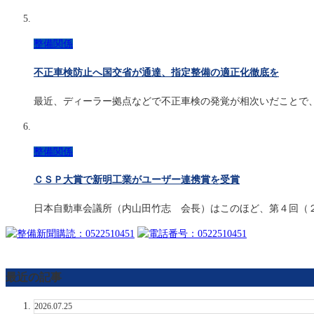
整備関係
不正車検防止へ国交省が通達、指定整備の適正化徹底を
最近、ディーラー拠点などで不正車検の発覚が相次いだことで
整備関係
ＣＳＰ大賞で新明工業がユーザー連携賞を受賞
日本自動車会議所（内山田竹志 会長）はこのほど、第４回（
最近の記事
2026.07.25