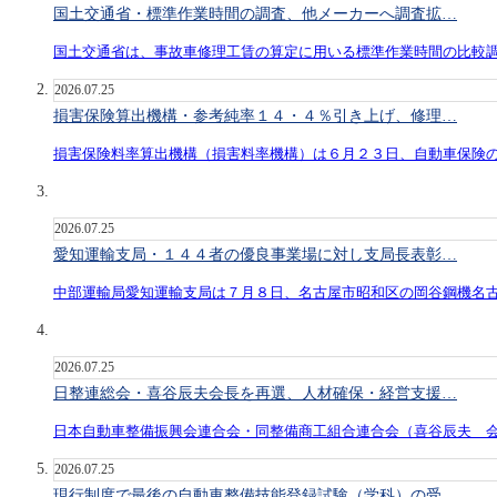
国土交通省・標準作業時間の調査、他メーカーへ調査拡…
国土交通省は、事故車修理工賃の算定に用いる標準作業時間の比較
2026.07.25
損害保険算出機構・参考純率１４・４％引き上げ、修理…
損害保険料率算出機構（損害料率機構）は６月２３日、自動車保険
2026.07.25
愛知運輸支局・１４４者の優良事業場に対し支局長表彰…
中部運輸局愛知運輸支局は７月８日、名古屋市昭和区の岡谷鋼機名
2026.07.25
日整連総会・喜谷辰夫会長を再選、人材確保・経営支援…
日本自動車整備振興会連合会・同整備商工組合連合会（喜谷辰夫 
2026.07.25
現行制度で最後の自動車整備技能登録試験（学科）の受…