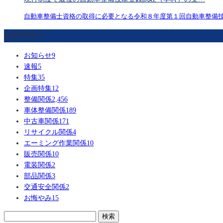
自動車整備士資格の取得に必要となる令和８年度第１回自動車整備
カテゴリー
お知らせ
9
速報
5
特集
35
企画特集
12
整備関係
2,456
車体整備関係
189
中古車関係
171
リサイクル関係
4
エーミング作業関係
10
販売関係
10
電装関係
2
部品関係
3
交通安全関係
2
お悔やみ
15
検