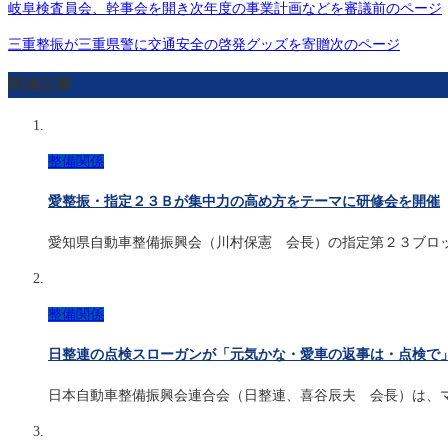
岐阜検査員会、幹事会を開き次年度の事業計画などを審議
前のページ
三重整振が三重県警に交通安全の啓発グッズを寄贈
次のページ
関連記事
整備関係
愛整振・指定２３Ｂが集中力の高め方をテーマに研修会を開催
愛知県自動車整備振興会（川村保憲 会長）の指定第２３ブロ
整備関係
日整連の点検スローガンが「元気かな・愛車の返事は・点検で
日本自動車整備振興会連合会（日整連、喜谷辰夫 会長）は、