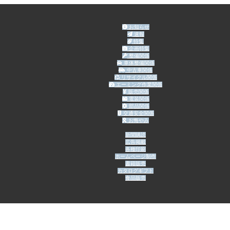
お知らせ
速報
特集
企画特集
整備関係
車体整備関係
中古車関係
リサイクル関係
エーミング作業関係
販売関係
電装関係
部品関係
交通安全関係
お悔やみ
新聞購読
広告掲載
各種印刷
ホームページ制作
書籍販売
カタログギフト
食品販売