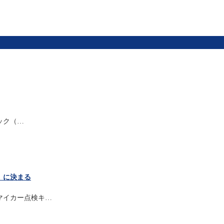
ック（…
」に決まる
マイカー点検キ…