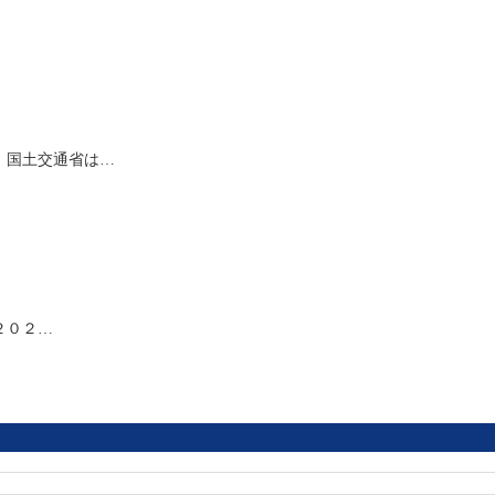
、国土交通省は…
２０２…