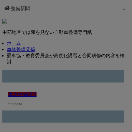
整備新聞
中部地区では類を見ない自動車整備専門紙
ホーム
車体整備関係
愛車協・教育委員会が高度化講習と合同研修の内容を検
討
車体整備関係
2022.10.10