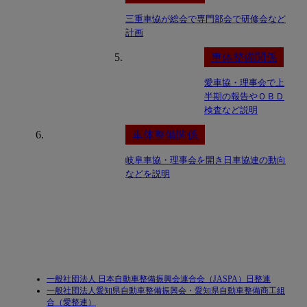
三重車恊が総会で専門部会で研修会など
計画
車体整備関係
愛車協・理事会で上
半期の報告やＯＢＤ
検査など説明
車体整備関係
岐阜車協・理事会を開き日車協連の動向
などを説明
一般社団法人 日本自動車整備振興会連合会（JASPA）日整連
一般社団法人愛知県自動車整備振興会・愛知県自動車整備商工組
合（愛整連）