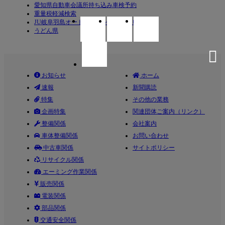
愛知県自動車会議所持ち込み車検予約
重量税軽減検索
JU岐阜羽島オートオークション（ＪＵ岐阜）
うどん県
お知らせ
ホーム
速報
新聞購読
特集
その他の業務
企画特集
関連団体ご案内（リンク）
整備関係
会社案内
車体整備関係
お問い合わせ
中古車関係
サイトポリシー
リサイクル関係
エーミング作業関係
販売関係
電装関係
部品関係
交通安全関係