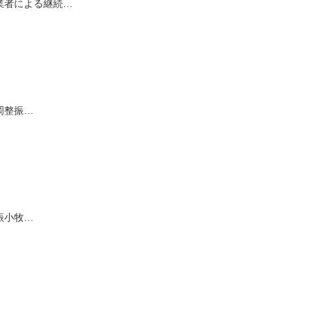
業者による継続…
岡整振…
振小牧…