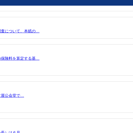
調査について、本紙の…
の保険料を算定する基…
古屋公会堂で…
会長）は６月…