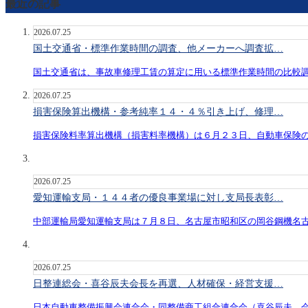
最近の記事
2026.07.25
国土交通省・標準作業時間の調査、他メーカーへ調査拡…
国土交通省は、事故車修理工賃の算定に用いる標準作業時間の比較
2026.07.25
損害保険算出機構・参考純率１４・４％引き上げ、修理…
損害保険料率算出機構（損害料率機構）は６月２３日、自動車保険
2026.07.25
愛知運輸支局・１４４者の優良事業場に対し支局長表彰…
中部運輸局愛知運輸支局は７月８日、名古屋市昭和区の岡谷鋼機名
2026.07.25
日整連総会・喜谷辰夫会長を再選、人材確保・経営支援…
日本自動車整備振興会連合会・同整備商工組合連合会（喜谷辰夫 