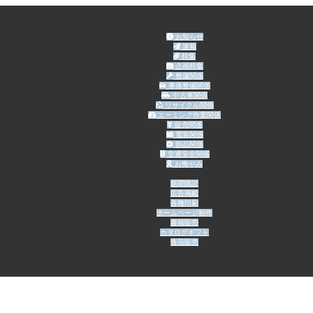
お知らせ
速報
特集
企画特集
整備関係
車体整備関係
中古車関係
リサイクル関係
エーミング作業関係
販売関係
電装関係
部品関係
交通安全関係
お悔やみ
新聞購読
広告掲載
各種印刷
ホームページ制作
書籍販売
カタログギフト
食品販売