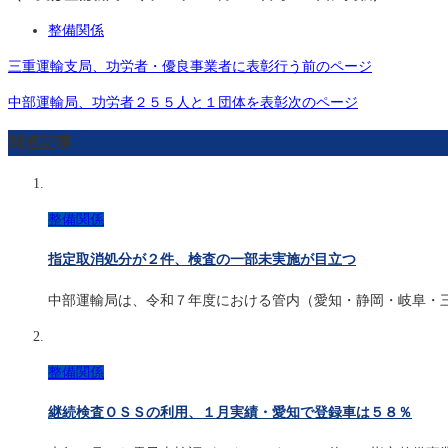
整備関係
三重運輸支局、功労者・優良事業者に表彰行う
前のページ
中部運輸局、功労者２５５人と１団体を表彰
次のページ
関連記事
整備関係
指定取消処分が２件、検査の一部未実施が目立つ
中部運輸局は、令和７年度における管内（愛知・静岡・岐阜・
整備関係
継続検査ＯＳＳの利用、１月実績・愛知で登録車は５８％