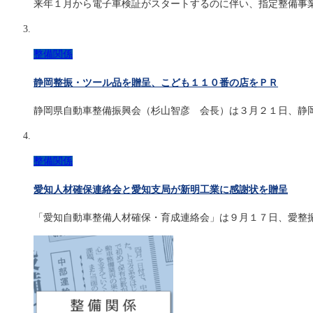
来年１月から電子車検証がスタートするのに伴い、指定整備事
整備関係
静岡整振・ツール品を贈呈、こども１１０番の店をＰＲ
静岡県自動車整備振興会（杉山智彦 会長）は３月２１日、静
整備関係
愛知人材確保連絡会と愛知支局が新明工業に感謝状を贈呈
「愛知自動車整備人材確保・育成連絡会」は９月１７日、愛整