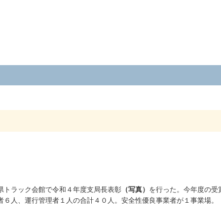
県トラック会館で令和４年度支局長表彰
（写真）
を行った。今年度の受
者６人、運行管理者１人の合計４０人。安全性優良事業者が１事業場。