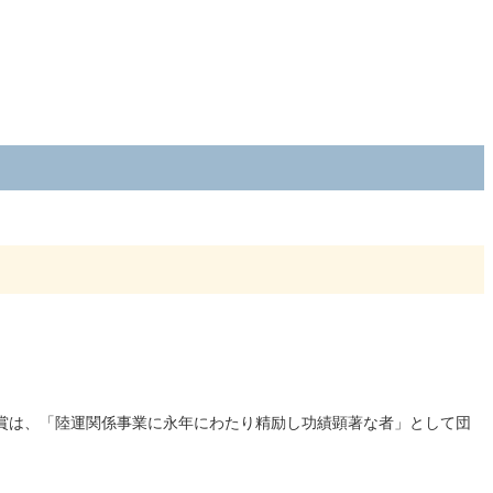
賞は、「陸運関係事業に永年にわたり精励し功績顕著な者」として団