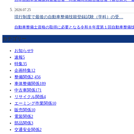
2026.07.25
現行制度で最後の自動車整備技能登録試験（学科）の受…
自動車整備士資格の取得に必要となる令和８年度第１回自動車整備
カテゴリー
お知らせ
9
速報
5
特集
35
企画特集
12
整備関係
2,456
車体整備関係
189
中古車関係
171
リサイクル関係
4
エーミング作業関係
10
販売関係
10
電装関係
2
部品関係
3
交通安全関係
2