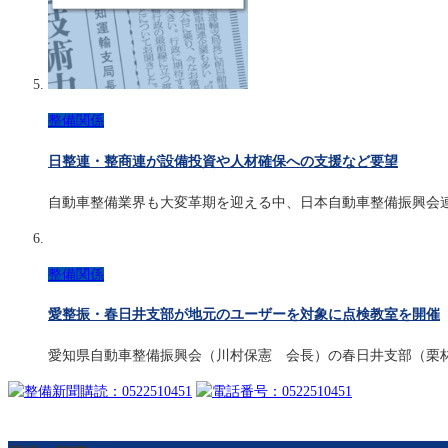
整備関係
日整連・整商連が設備投資や人材確保への支援など要望
自動車整備業界も大変革期を迎える中、日本自動車整備振興会
整備関係
愛整振・春日井支部が地元のユーザーを対象に点検教室を開催
愛知県自動車整備振興会（川村保憲 会長）の春日井支部（栗