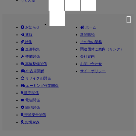
うどん県
お知らせ
ホーム
速報
新聞購読
特集
その他の業務
企画特集
関連団体ご案内（リンク）
整備関係
会社案内
車体整備関係
お問い合わせ
中古車関係
サイトポリシー
リサイクル関係
エーミング作業関係
販売関係
電装関係
部品関係
交通安全関係
お悔やみ