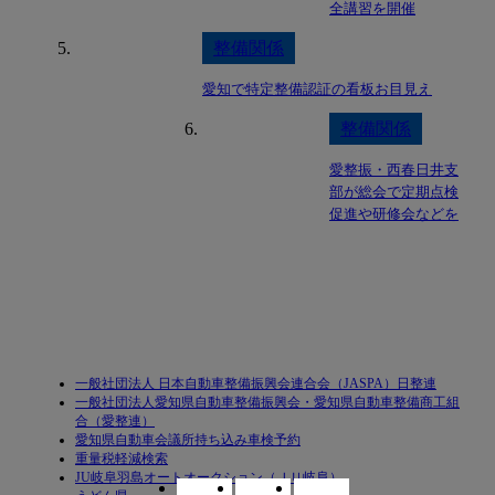
全講習を開催
整備関係
愛知で特定整備認証の看板お目見え
整備関係
愛整振・西春日井支
部が総会で定期点検
促進や研修会などを
計画
一般社団法人 日本自動車整備振興会連合会（JASPA）日整連
一般社団法人愛知県自動車整備振興会・愛知県自動車整備商工組
合（愛整連）
愛知県自動車会議所持ち込み車検予約
重量税軽減検索
JU岐阜羽島オートオークション（ＪＵ岐阜）