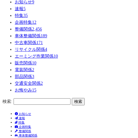
お知らせ
9
速報
5
特集
35
企画特集
12
整備関係
2,456
車体整備関係
189
中古車関係
171
リサイクル関係
4
エーミング作業関係
10
販売関係
10
電装関係
2
部品関係
3
交通安全関係
2
お悔やみ
15
検索:
お知らせ
速報
特集
企画特集
整備関係
車体整備関係