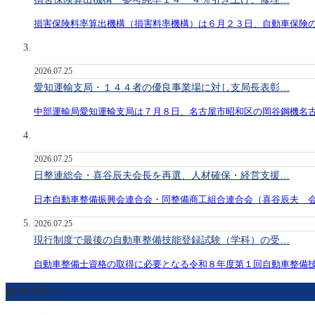
損害保険料率算出機構（損害料率機構）は６月２３日、自動車保険
2026.07.25
愛知運輸支局・１４４者の優良事業場に対し支局長表彰…
中部運輸局愛知運輸支局は７月８日、名古屋市昭和区の岡谷鋼機名
2026.07.25
日整連総会・喜谷辰夫会長を再選、人材確保・経営支援…
日本自動車整備振興会連合会・同整備商工組合連合会（喜谷辰夫 
2026.07.25
現行制度で最後の自動車整備技能登録試験（学科）の受…
自動車整備士資格の取得に必要となる令和８年度第１回自動車整備
カテゴリー