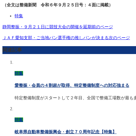
（全文は整備新聞 令和６年９月２５日号：４面に掲載）
特集
静岡整振・９月２１日に競技大会の開催を延期
前のページ
ＪＡＦ愛知支部・ご当地パン選手権の推しパンが決まる
次のページ
関連記事
特集
愛整振・会員の４割超が取得、特定整備制度への対応強まる
特定整備制度がスタートして２年目、全国で整備工場数が最も
特集
岐阜県自動車整備振興会・創立７０周年記念【特集】