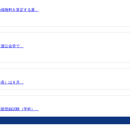
の保険料を算定する基…
古屋公会堂で…
会長）は６月…
技能登録試験（学科）…