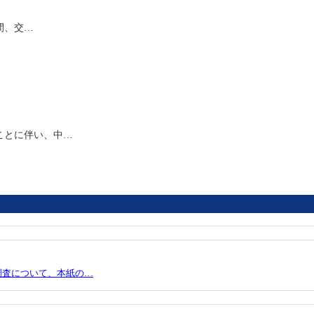
間、交…
ことに伴い、中…
調査について、本紙の…