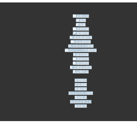
お知らせ
速報
特集
企画特集
整備関係
車体整備関係
中古車関係
リサイクル関係
エーミング作業関係
販売関係
電装関係
部品関係
交通安全関係
お悔やみ
新聞購読
広告掲載
各種印刷
ホームページ制作
書籍販売
カタログギフト
食品販売