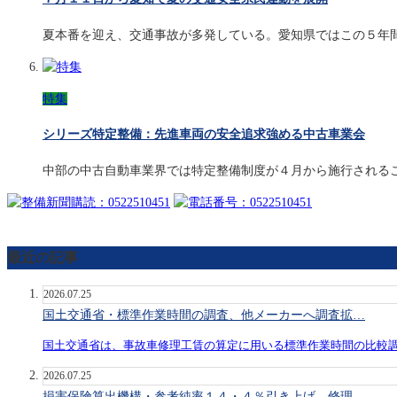
夏本番を迎え、交通事故が多発している。愛知県ではこの５年
特集
シリーズ特定整備：先進車両の安全追求強める中古車業会
中部の中古自動車業界では特定整備制度が４月から施行される
最近の記事
2026.07.25
国土交通省・標準作業時間の調査、他メーカーへ調査拡…
国土交通省は、事故車修理工賃の算定に用いる標準作業時間の比較
2026.07.25
損害保険算出機構・参考純率１４・４％引き上げ、修理…