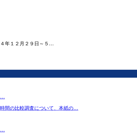
４年１２月２９日～５…
…
時間の比較調査について、本紙の…
…