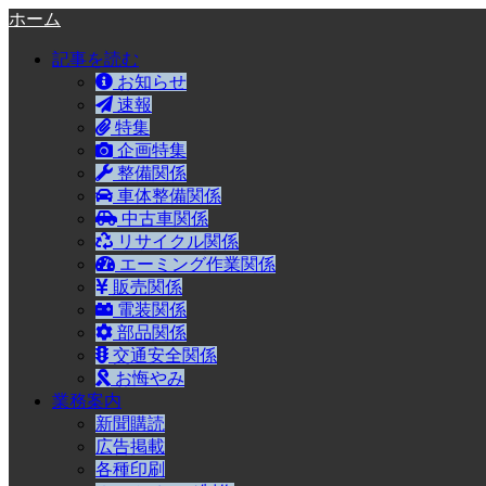
ホーム
記事を読む
お知らせ
速報
特集
企画特集
整備関係
車体整備関係
中古車関係
リサイクル関係
エーミング作業関係
販売関係
電装関係
部品関係
交通安全関係
お悔やみ
業務案内
新聞購読
広告掲載
各種印刷