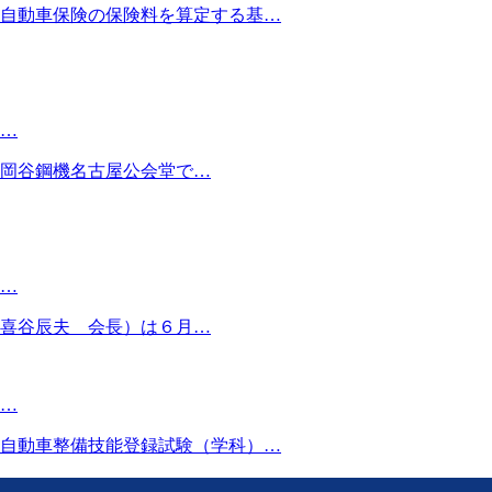
自動車保険の保険料を算定する基…
…
岡谷鋼機名古屋公会堂で…
…
喜谷辰夫 会長）は６月…
…
自動車整備技能登録試験（学科）…