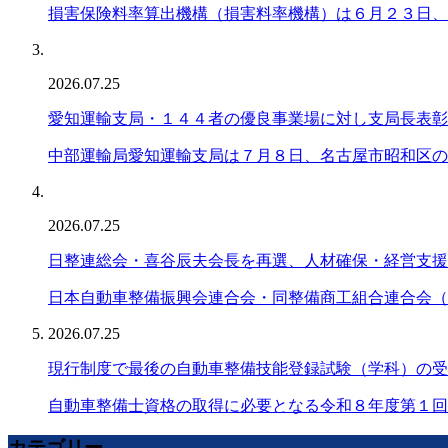
損害保険料率算出機構（損害料率機構）は６月２３日、
2026.07.25
愛知運輸支局・１４４者の優良事業場に対し支局長表彰
中部運輸局愛知運輸支局は７月８日、名古屋市昭和区の
2026.07.25
日整連総会・喜谷辰夫会長を再選、人材確保・経営支援
日本自動車整備振興会連合会・同整備商工組合連合会（
2026.07.25
現行制度で最後の自動車整備技能登録試験（学科）の受
自動車整備士資格の取得に必要となる令和８年度第１回
カテゴリー