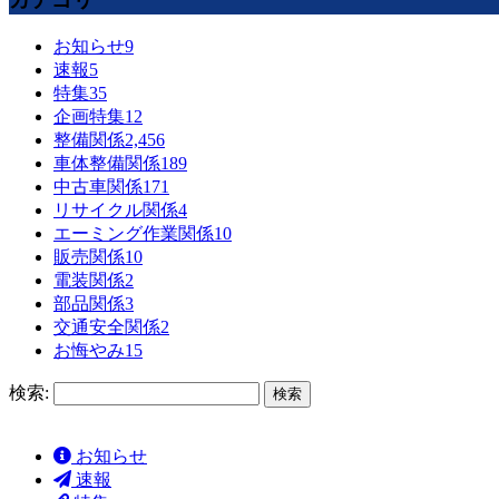
お知らせ
9
速報
5
特集
35
企画特集
12
整備関係
2,456
車体整備関係
189
中古車関係
171
リサイクル関係
4
エーミング作業関係
10
販売関係
10
電装関係
2
部品関係
3
交通安全関係
2
お悔やみ
15
検索:
お知らせ
速報