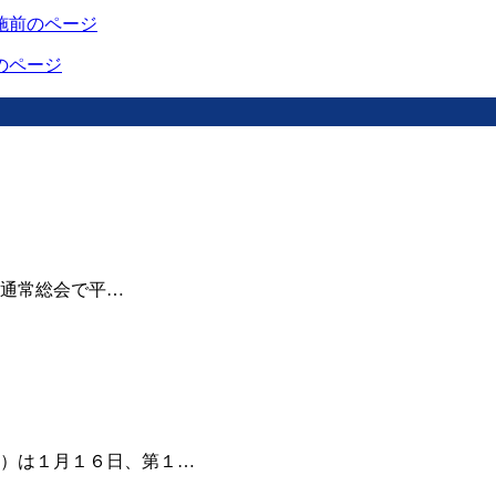
施
前のページ
のページ
通常総会で平…
）は１月１６日、第１…