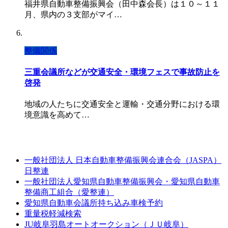
福井県自動車整備振興会（田中森会長）は１０～１１
月、県内の３支部がマイ…
整備関係
三重会議所などが交通安全・環境フェスで事故防止を
啓発
地域の人たちに交通安全と運輸・交通分野における環
境意識を高めて…
一般社団法人 日本自動車整備振興会連合会（JASPA）
日整連
一般社団法人愛知県自動車整備振興会・愛知県自動車
整備商工組合（愛整連）
愛知県自動車会議所持ち込み車検予約
重量税軽減検索
JU岐阜羽島オートオークション（ＪＵ岐阜）