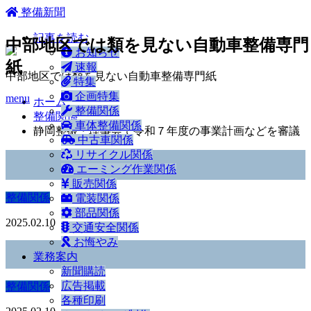
ホーム
整備新聞
記事を読む
中部地区では類を見ない自動車整備専門
お知らせ
紙
速報
中部地区では類を見ない自動車整備専門紙
特集
企画特集
menu
ホーム
整備関係
整備関係
車体整備関係
静岡整振・理事会で令和７年度の事業計画などを審議
中古車関係
リサイクル関係
エーミング作業関係
販売関係
整備関係
電装関係
部品関係
2025.02.10
交通安全関係
お悔やみ
業務案内
新聞購読
広告掲載
整備関係
各種印刷