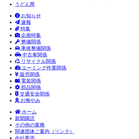
うどん県
お知らせ
速報
特集
企画特集
整備関係
車体整備関係
中古車関係
リサイクル関係
エーミング作業関係
販売関係
電装関係
部品関係
交通安全関係
お悔やみ
ホーム
新聞購読
その他の業務
関連団体ご案内（リンク）
会社案内