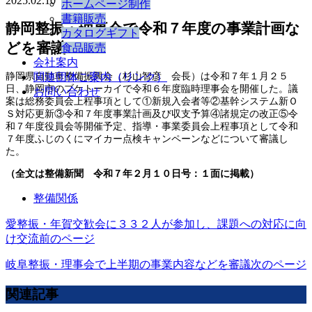
2025.02.10
ホームページ制作
書籍販売
静岡整振・理事会で令和７年度の事業計画な
カタログギフト
どを審議
食品販売
会社案内
静岡県自動車整備振興会（杉山智彦 会長）は令和７年１月２５
関連団体ご案内（リンク）
日、静岡市のブケトーカイで令和６年度臨時理事会を開催した。議
お問い合わせ
案は総務委員会上程事項として①新規入会者等②基幹システム新Ｏ
Ｓ対応更新③令和７年度事業計画及び収支予算④諸規定の改正⑤令
和７年度役員会等開催予定、指導・事業委員会上程事項として令和
７年度ふじのくにマイカー点検キャンペーンなどについて審議し
た。
（全文は整備新聞 令和７年２月１０日号：１面に掲載）
整備関係
愛整振・年賀交歓会に３３２人が参加し、課題への対応に向
け交流
前のページ
岐阜整振・理事会で上半期の事業内容などを審議
次のページ
関連記事