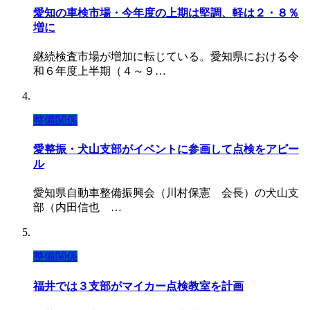
愛知の車検市場・今年度の上期は堅調、軽は２・８％
増に
継続検査市場が増加に転じている。愛知県における令
和６年度上半期（４～９…
整備関係
愛整振・犬山支部がイベントに参画して点検をアピー
ル
愛知県自動車整備振興会（川村保憲 会長）の犬山支
部（内田信也 …
整備関係
福井では３支部がマイカー点検教室を計画