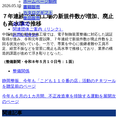
ホームページ制作
2026.05.10
書籍販売
カタログギフト
７年連続で整備工場の新規件数が増加、廃止
食品販売
も高水準で推移
会社案内
関連団体ご案内（リンク）
中部地区の自動車整備工場では、電子制御装置整備に対応した認証
お問い合わせ
取得が進み、令和元年度以降、７年連続で新規件数が廃止件数を上
回る状況が続いている。一方で、専業を中心に後継者難や工員不
足、経営不振などを背景に廃止も高水準で推移しており、業界の構
造的課題が改めて浮き彫りとなった。
（整備新聞・令和８年５月１０日号：１面）
整備関係
静岡整振、今年も「こども１１０番の店」活動のＰＲツール
を贈呈
前のページ
今年も６月の１カ月間、不正改造車を排除する運動を展開
次
のページ
関連記事