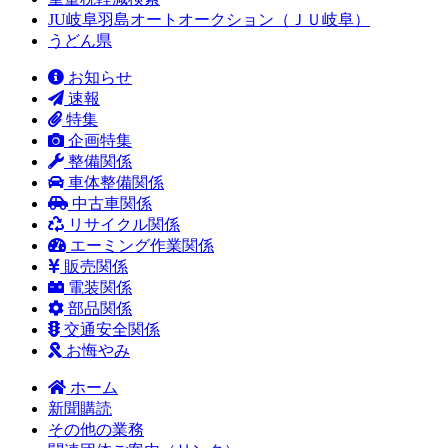
JU岐阜羽島オートオークション（ＪＵ岐阜）
うどん県
お知らせ
速報
特集
企画特集
整備関係
車体整備関係
中古車関係
リサイクル関係
エーミング作業関係
販売関係
電装関係
部品関係
交通安全関係
お悔やみ
ホーム
新聞購読
その他の業務