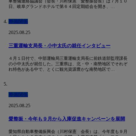
車整備連絡協議会（会長・川村保憲 愛整振会長）は７月１０
日、岐阜グランドホテルで第６４回定期総会を開き、…
整備関係
2025.08.25
三重運輸支局長・小中太氏の就任インタビュー
４月１日付で、中部運輸局三重運輸支局長に前鉄道部監理課長
の小中太氏が就任した。三重県は、北・中・南勢地区でそれぞ
れ特色がある中で、とくに観光資源豊かな南勢地区で…
整備関係
2025.08.25
愛整振・今年も９月から入庫促進キャンペーンを展開
愛知県自動車整備振興会（川村保憲 会長）は、今年度も９月