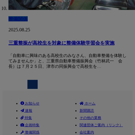
整備関係
2025.08.25
三重整振が高校生を対象に整備体験学習会を実施
「自動車に興味のある高校生のみなさん、自動車整備を体験し
てみませんか」と、三重県自動車整備振興会（竹林武一 会
長）は７月２５日、津市の同振興会で高校生を…
お知らせ
ホーム
速報
新聞購読
特集
その他の業務
企画特集
関連団体ご案内（リンク）
整備関係
会社案内