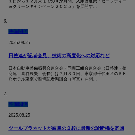
１日から１２月末までの４か月間、入庫促進策「セーフティー
＆クリーンキャンペーン２０２５」を展開す…
整備関係
2025.08.25
日整連が記者会見、技術の高度化への対応など
日本自動車整備振興会連合会・同商工組合連合会（日整連・整
商連、喜谷辰夫 会長）は７月３０日、東京都千代田区のＫＫ
Ｒホテル東京で整備記者懇談会（写真）を開…
整備関係
2025.08.25
ツールプラネットが岐阜の２校に最新の診断機を寄贈