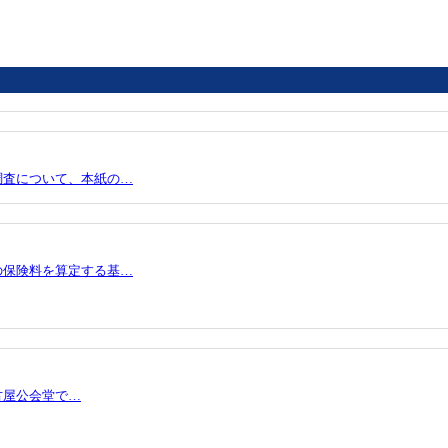
調査について、本紙の…
の保険料を算定する基…
古屋公会堂で…