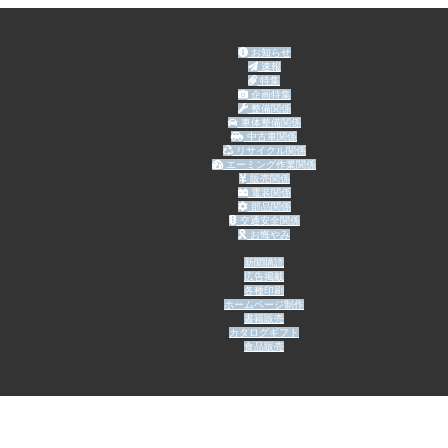
お知らせ
速報
特集
企画特集
整備関係
車体整備関係
中古車関係
リサイクル関係
エーミング作業関係
販売関係
電装関係
部品関係
交通安全関係
お悔やみ
新聞購読
広告掲載
各種印刷
ホームページ制作
書籍販売
カタログギフト
食品販売