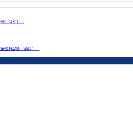
会長）は６月…
技能登録試験（学科）…