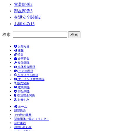
電装関係
2
部品関係
3
交通安全関係
2
お悔やみ
15
検索:
お知らせ
速報
特集
企画特集
整備関係
車体整備関係
中古車関係
リサイクル関係
エーミング作業関係
販売関係
電装関係
部品関係
交通安全関係
お悔やみ
ホーム
新聞購読
その他の業務
関連団体ご案内（リンク）
会社案内
お問い合わせ