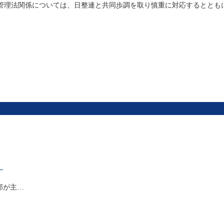
管理法関係については、日整連と共同歩調を取り慎重に対応するととも
施
部が主…