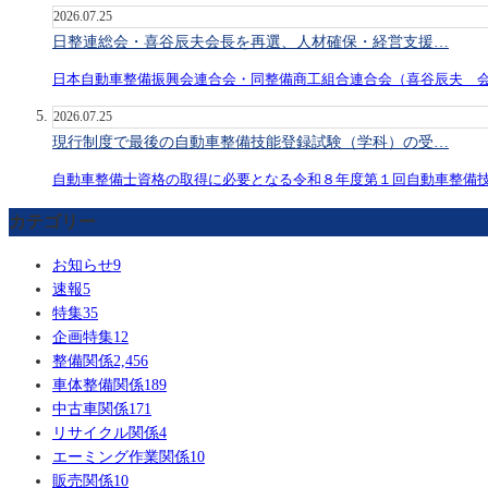
2026.07.25
日整連総会・喜谷辰夫会長を再選、人材確保・経営支援…
日本自動車整備振興会連合会・同整備商工組合連合会（喜谷辰夫 
2026.07.25
現行制度で最後の自動車整備技能登録試験（学科）の受…
自動車整備士資格の取得に必要となる令和８年度第１回自動車整備
カテゴリー
お知らせ
9
速報
5
特集
35
企画特集
12
整備関係
2,456
車体整備関係
189
中古車関係
171
リサイクル関係
4
エーミング作業関係
10
販売関係
10