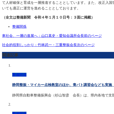
て人材確保と育成を一層推進することとしています。また、改正入国
いても適正に運営を進めることとしております。
（全文は整備新聞 令和４年１月１０日号：３面に掲載）
整備関係
車社会、一層の進展へ：山口真史・愛知会議所会長
前のページ
社会的役割しっかり：竹林武一・三重整振会長
次のページ
関連記事
整備関係
静岡整振・マイカー点検教室のほか、青パト講習会なども実
静岡県自動車整備振興会（杉山智彦 会長）は、県内各地で支
整備関係