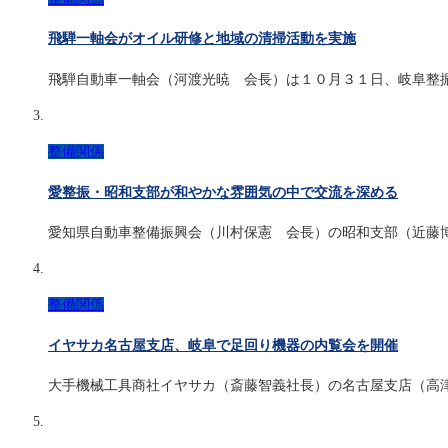
飛騨一軸会がオイル研修と地域の清掃活動を実施
飛騨自動車一軸会（河渡光暁 会長）は１０月３１日、岐阜整
整備関係
愛整振・昭和支部が和やかな雰囲気の中で交流を深める
愛知県自動車整備振興会（川村保憲 会長）の昭和支部（近藤
整備関係
イヤサカ名古屋支店、岐阜で足回り機器の内覧会を開催
大手機械工具商社イヤサカ（斎藤智義社長）の名古屋支店（高