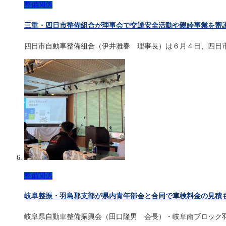
整備関係
三重・四日市整備組合が理事会で交通安全活動や親睦事業を審
四日市自動車整備組合（伊井雅春 理事長）は６月４日、四日
整備関係
岐阜整振・羽島郡支部が県内青年部会と合同で車検料金の見積
岐阜県自動車整備振興会（田口隆男 会長）・岐阜南ブロック