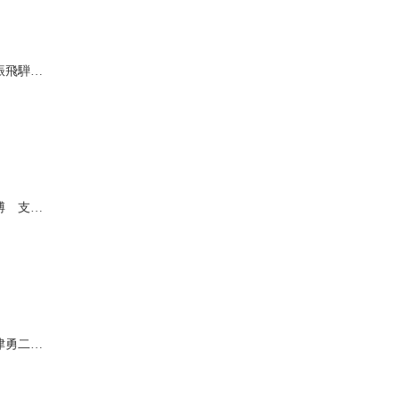
振飛騨…
博 支…
津勇二…