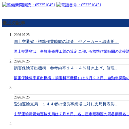
最近の記事
2026.07.25
国土交通省・標準作業時間の調査、他メーカーへ調査拡…
国土交通省は、事故車修理工賃の算定に用いる標準作業時間の比較
2026.07.25
損害保険算出機構・参考純率１４・４％引き上げ、修理…
損害保険料率算出機構（損害料率機構）は６月２３日、自動車保険
2026.07.25
愛知運輸支局・１４４者の優良事業場に対し支局長表彰…
中部運輸局愛知運輸支局は７月８日、名古屋市昭和区の岡谷鋼機名