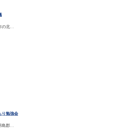
議
市の北…
もり勉強会
羽島郡…