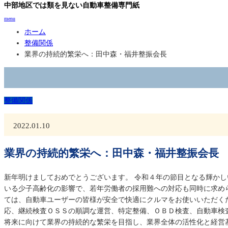
中部地区では類を見ない自動車整備専門紙
menu
ホーム
整備関係
業界の持続的繁栄へ：田中森・福井整振会長
整備関係
2022.01.10
業界の持続的繁栄へ：田中森・福井整振会長
新年明けましておめでとうございます。 令和４年の節目となる輝か
いる少子高齢化の影響で、若年労働者の採用難への対応も同時に求め
ては、自動車ユーザーの皆様が安全で快適にクルマをお使いいただく
応、継続検査ＯＳＳの順調な運営、特定整備、ＯＢＤ検査、自動車検
将来に向けて業界の持続的な繁栄を目指し、業界全体の活性化と経営