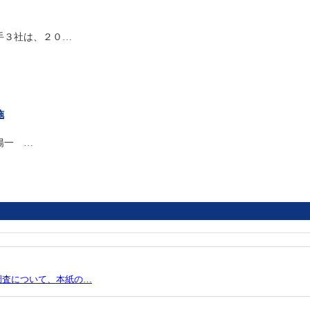
手３社は、２０…
施
陽一 …
調査について、本紙の…