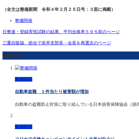
（全文は整備新聞 令和４年２月２５日号：３面に掲載）
整備関係
日整連・登録実技試験の結果、平均合格率５９％
前のページ
三重自販協、総会で岩井支部長・会長を再選
次のページ
関連記事
整備関係
自動車盗難 １件当たり被害額が増加
自動車の盗難防止対策に取り組んでいる日本損害保険協会（損
整備関係