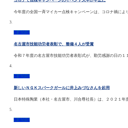
コロナで点検キャンペーンのイベント大半が中止に
今年度の全国一斉マイカー点検キャンペーンは、コロナ禍によ
整備関係
名古屋市技能功労者表彰で、整備４人が受賞
令和７年度の名古屋市技能功労者表彰式が、勤労感謝の日の１
整備関係
新しいＮＧＫスパークガールに井上みづなさんを起用
日本特殊陶業（本社・名古屋市、川合尊社長）は、２０２１年
整備関係