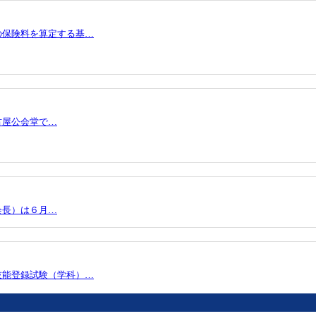
の保険料を算定する基…
古屋公会堂で…
会長）は６月…
技能登録試験（学科）…