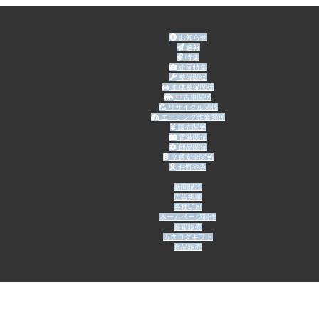
お知らせ
速報
特集
企画特集
整備関係
車体整備関係
中古車関係
リサイクル関係
エーミング作業関係
販売関係
電装関係
部品関係
交通安全関係
お悔やみ
新聞購読
広告掲載
各種印刷
ホームページ制作
書籍販売
カタログギフト
食品販売