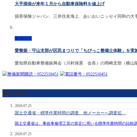
大手損保が来年１月から自動車保険料を値上げ
損害保険ジャパン、三井住友海上、あいおいニッセイ同和の大
整備関係
愛整振・守山支部が区民まつりで「ちびっこ整備士体験」を実
愛知県自動車整備振興会（川村保憲 会長）の岡崎支部（横山
最近の記事
2026.07.25
国土交通省・標準作業時間の調査、他メーカーへ調査拡…
国土交通省は、事故車修理工賃の算定に用いる標準作業時間の比較
2026.07.25