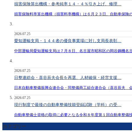
損害保険算出機構・参考純率１４・４％引き上げ、修理…
損害保険料率算出機構（損害料率機構）は６月２３日、自動車保険
2026.07.25
愛知運輸支局・１４４者の優良事業場に対し支局長表彰…
中部運輸局愛知運輸支局は７月８日、名古屋市昭和区の岡谷鋼機名
2026.07.25
日整連総会・喜谷辰夫会長を再選、人材確保・経営支援…
日本自動車整備振興会連合会・同整備商工組合連合会（喜谷辰夫 
2026.07.25
現行制度で最後の自動車整備技能登録試験（学科）の受…
自動車整備士資格の取得に必要となる令和８年度第１回自動車整備
カテゴリー