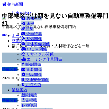
ホーム
整備新聞
記事を読む
中部地区では類を見ない自動車整備専門
お知らせ
紙
速報
中部地区では類を見ない自動車整備専門紙
特集
企画特集
menu
ホーム
整備関係
整備関係
車体整備関係
福井整振・田中森会長：人材確保などを一層
中古車関係
リサイクル関係
エーミング作業関係
販売関係
整備関係
電装関係
部品関係
2024.01.10
交通安全関係
お悔やみ
業務案内
新聞購読
広告掲載
整備関係
各種印刷