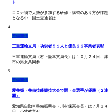
ト
コロナ禍で大勢が参加する研修・講習のあり方が課題
となる中、国土交通省は…
整備関係
三重運輸支局・功労者５１人と優良２２事業者表彰
三重運輸支局（村上隆幸支局長）は１０月２４日、津
市の男女共同参…
整備関係
愛整振・整備技能競技大会で関・金選手が優勝（２連
覇）
愛知県自動車整備振興会（川村保憲会長）は７月２４
日、小牧教育セ…