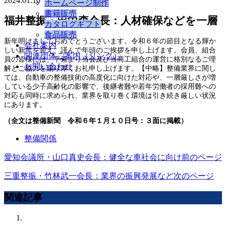
2024.01.10
ホームページ制作
書籍販売
福井整振・田中森会長：人材確保などを一層
カタログギフト
食品販売
新年明けましておめでとうございます。令和６年の節目となる輝か
会社案内
しい新年を迎え、謹んで年頭のご挨拶を申し上げます。会員、組合
関連団体ご案内（リンク）
員の皆様には、平素より当会及び当商工組合の運営に格別なるご理
お問い合わせ
解とご協力を賜り厚くお礼申し上げます。【中略】整備業界に関し
ては、自動車の整備技術の高度化に向けた対応や、一層厳しさが増
している少子高齢化の影響で、後継者難や若年労働者の採用難への
対応も同時に求められ、業界を取り巻く環境は引き続き厳しい状況
にあります。
（全文は整備新聞 令和６年１月１０日号：３面に掲載）
整備関係
愛知会議所・山口真史会長：健全な車社会に向け
前のページ
三重整振・竹林武一会長：業界の振興発展など
次のページ
関連記事