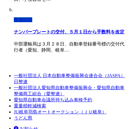
整備関係
ナンバープレートの交付、５月１日から手数料を改定
中部運輸局は３月２８日、自動車登録番号標の交付代
行者（愛知、静岡、岐阜…
一般社団法人 日本自動車整備振興会連合会（JASPA）
日整連
一般社団法人愛知県自動車整備振興会・愛知県自動車
整備商工組合（愛整連）
愛知県自動車会議所持ち込み車検予約
重量税軽減検索
JU岐阜羽島オートオークション（ＪＵ岐阜）
うどん県
お知らせ