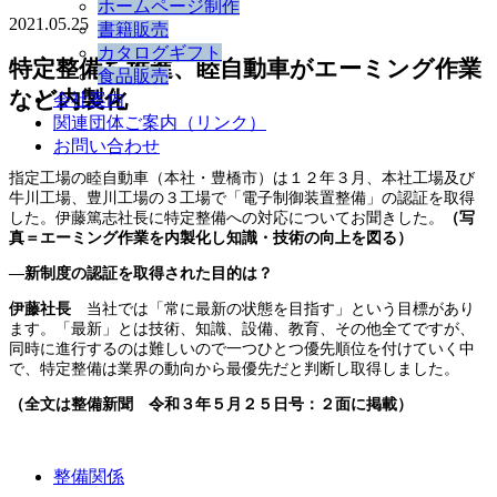
ホームページ制作
2021.05.25
書籍販売
カタログギフト
特定整備を推進、睦自動車がエーミング作業
食品販売
など内製化
会社案内
関連団体ご案内（リンク）
お問い合わせ
指定工場の睦自動車（本社・豊橋市）は１２年３月、本社工場及び
牛川工場、豊川工場の３工場で「電子制御装置整備」の認証を取得
した。伊藤篤志社長に特定整備への対応についてお聞きした。
（写
真＝エーミング作業を内製化し知識・技術の向上を図る）
―新制度の認証を取得された目的は？
伊藤社長
当社では「常に最新の状態を目指す」という目標があり
ます。「最新」とは技術、知識、設備、教育、その他全てですが、
同時に進行するのは難しいので一つひとつ優先順位を付けていく中
で、特定整備は業界の動向から最優先だと判断し取得しました。
（全文は整備新聞 令和３年５月２５日号：２面に掲載）
整備関係