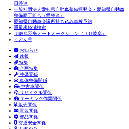
日整連
一般社団法人愛知県自動車整備振興会・愛知県自動車
整備商工組合（愛整連）
愛知県自動車会議所持ち込み車検予約
重量税軽減検索
JU岐阜羽島オートオークション（ＪＵ岐阜）
うどん県
お知らせ
速報
特集
企画特集
整備関係
車体整備関係
中古車関係
リサイクル関係
エーミング作業関係
販売関係
電装関係
部品関係
交通安全関係
お悔やみ