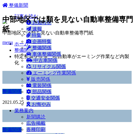
ホーム
整備新聞
記事を読む
中部地区では類を見ない自動車整備専門
お知らせ
紙
速報
中部地区では類を見ない自動車整備専門紙
特集
企画特集
menu
ホーム
整備関係
整備関係
車体整備関係
特定整備を推進、睦自動車がエーミング作業など内製
中古車関係
化
リサイクル関係
エーミング作業関係
販売関係
電装関係
整備関係
部品関係
交通安全関係
2021.05.25
お悔やみ
業務案内
新聞購読
広告掲載
各種印刷
整備関係