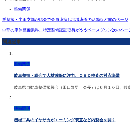
整備関係
愛整振・半田支部が総会で会員連携し地域密着の活動など
前のページ
中部の車体整備業界、特定整備認証取得がややペースダウン
次のペー
関連記事
整備関係
岐阜整振・総会で人材確保に注力、ＯＢＤ検査の対応準備
岐阜県自動車整備振興会（田口隆男 会長）は６月１０日、岐
整備関係
機械工具のイヤサカがエーミング装置など内覧会を開く