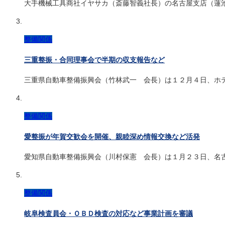
大手機械工具商社イヤサカ（斎藤智義社長）の名古屋支店（蓮
整備関係
三重整振・合同理事会で半期の収支報告など
三重県自動車整備振興会（竹林武一 会長）は１２月４日、ホ
整備関係
愛整振が年賀交歓会を開催、親睦深め情報交換など活発
愛知県自動車整備振興会（川村保憲 会長）は１月２３日、名
整備関係
岐阜検査員会・ＯＢＤ検査の対応など事業計画を審議