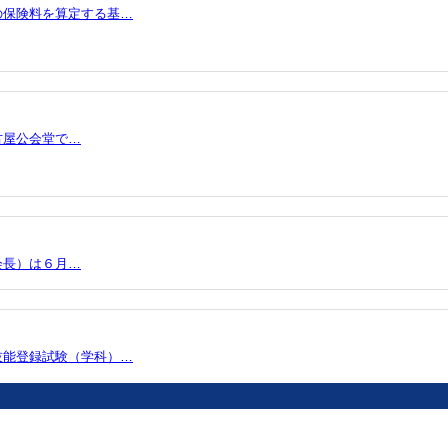
の保険料を算定する基…
古屋公会堂で…
会長）は６月…
技能登録試験（学科）…