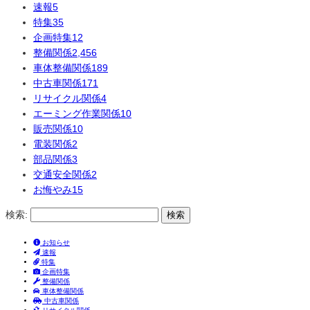
速報
5
特集
35
企画特集
12
整備関係
2,456
車体整備関係
189
中古車関係
171
リサイクル関係
4
エーミング作業関係
10
販売関係
10
電装関係
2
部品関係
3
交通安全関係
2
お悔やみ
15
検索:
お知らせ
速報
特集
企画特集
整備関係
車体整備関係
中古車関係