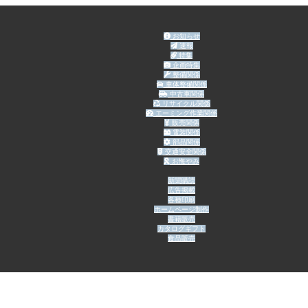
お知らせ
速報
特集
企画特集
整備関係
車体整備関係
中古車関係
リサイクル関係
エーミング作業関係
販売関係
電装関係
部品関係
交通安全関係
お悔やみ
新聞購読
広告掲載
各種印刷
ホームページ制作
書籍販売
カタログギフト
食品販売