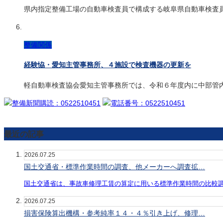
県内指定整備工場の自動車検査員で構成する岐阜県自動車検査
整備関係
経験恊・愛知主管事務所、４施設で検査機器の更新を
軽自動車検査協会愛知主管事務所では、令和６年度内に中部管
最近の記事
2026.07.25
国土交通省・標準作業時間の調査、他メーカーへ調査拡…
国土交通省は、事故車修理工賃の算定に用いる標準作業時間の比較
2026.07.25
損害保険算出機構・参考純率１４・４％引き上げ、修理…