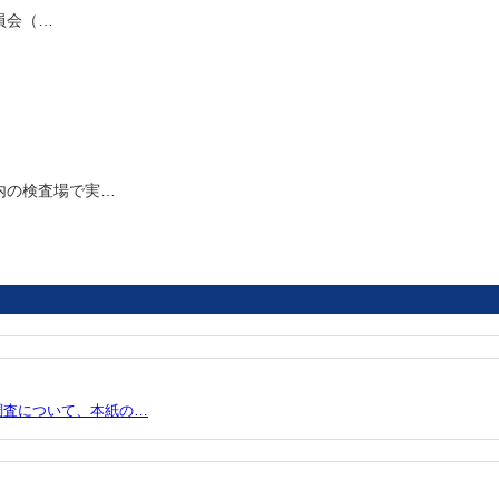
員会（…
内の検査場で実…
調査について、本紙の…