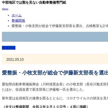
中部地区では類を見ない自動車整備専門紙
menu
ホーム
整備関係
愛整振・小牧支部が総会で伊藤新支部長を選出、点検教室も計
整備関係
2021.09.10
愛整振・小牧支部が総会で伊藤新支部長を選
愛知県自動車整備振興会（川村保憲会長）の小牧支部（長谷川勉支部
たほか、役員改選で新支部長に伊藤敬一氏を選出した。
新年度は会員相互の連携を図るとともに、コロナウイルスの状況を見
（全文は整備新聞 令和３年９月１０日号：４面に掲載）