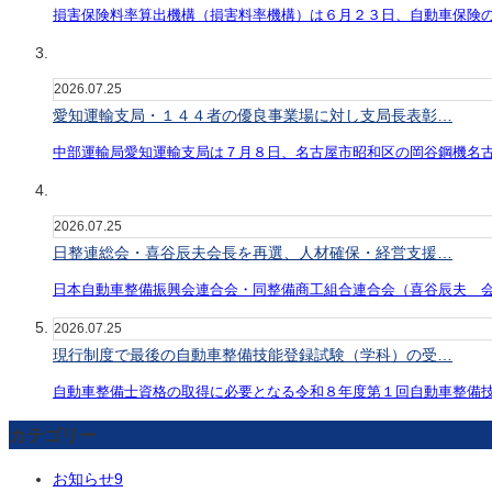
損害保険料率算出機構（損害料率機構）は６月２３日、自動車保険
2026.07.25
愛知運輸支局・１４４者の優良事業場に対し支局長表彰…
中部運輸局愛知運輸支局は７月８日、名古屋市昭和区の岡谷鋼機名
2026.07.25
日整連総会・喜谷辰夫会長を再選、人材確保・経営支援…
日本自動車整備振興会連合会・同整備商工組合連合会（喜谷辰夫 
2026.07.25
現行制度で最後の自動車整備技能登録試験（学科）の受…
自動車整備士資格の取得に必要となる令和８年度第１回自動車整備
カテゴリー
お知らせ
9