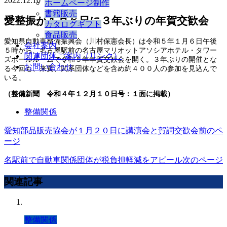
2022.12.10
ホームページ制作
書籍販売
愛整振が１月６日に３年ぶりの年賀交歓会
カタログギフト
食品販売
愛知県自動車整備振興会（川村保憲会長）は令和５年１月６日午後
会社案内
５時から、名古屋駅前の名古屋マリオットアソシアホテル・タワー
関連団体ご案内（リンク）
ズボールルームで令和５年年賀交歓会を開く。３年ぶりの開催とな
お問い合わせ
る今回も、来賓、関系団体などを含め約４００人の参加を見込んで
いる。
（整備新聞 令和４年１２月１０日号：１面に掲載）
整備関係
愛知部品販売協会が１月２０日に講演会と賀詞交歓会
前のペ
ージ
名駅前で自動車関係団体が税負担軽減をアピール
次のページ
関連記事
整備関係