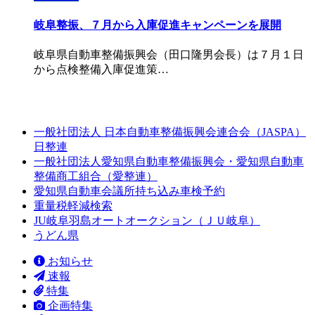
岐阜整振、７月から入庫促進キャンペーンを展開
岐阜県自動車整備振興会（田口隆男会長）は７月１日
から点検整備入庫促進策…
一般社団法人 日本自動車整備振興会連合会（JASPA）
日整連
一般社団法人愛知県自動車整備振興会・愛知県自動車
整備商工組合（愛整連）
愛知県自動車会議所持ち込み車検予約
重量税軽減検索
JU岐阜羽島オートオークション（ＪＵ岐阜）
うどん県
お知らせ
速報
特集
企画特集