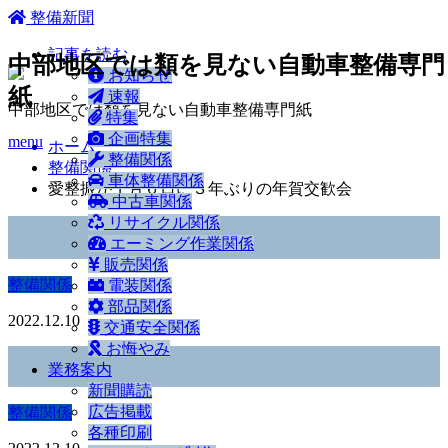
ホーム
整備新聞
記事を読む
中部地区では類を見ない自動車整備専門
お知らせ
紙
速報
中部地区では類を見ない自動車整備専門紙
特集
企画特集
menu
ホーム
整備関係
整備関係
車体整備関係
愛整振が１月６日に３年ぶりの年賀交歓会
中古車関係
リサイクル関係
エーミング作業関係
販売関係
整備関係
電装関係
部品関係
2022.12.10
交通安全関係
お悔やみ
業務案内
新聞購読
広告掲載
整備関係
各種印刷