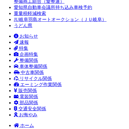
整備商工組合（愛整連）
愛知県自動車会議所持ち込み車検予約
重量税軽減検索
JU岐阜羽島オートオークション（ＪＵ岐阜）
うどん県
お知らせ
速報
特集
企画特集
整備関係
車体整備関係
中古車関係
リサイクル関係
エーミング作業関係
販売関係
電装関係
部品関係
交通安全関係
お悔やみ
ホーム