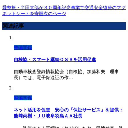
愛整振・半田支部が３０周年記念事業で交通安全啓発のマグ
ネットシートを寄贈
次のページ
関連記事
整備関係
自検協・スマート継続ＯＳＳを活用促進
自動車検査登録情報協会（自検協、加藤和夫 理事
長）では、電子保適証の作…
整備関係
ネット活用を促進 安心の「保証サービス」を提供：
熊﨑尚樹・ＪＵ岐阜羽島ＡＡ社長