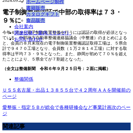
2024.09.25
ホームページ制作
書籍販売
電子制御整備認証で中部の取得率は７３・
カタログギフト
９％に
食品販売
会社案内
今年４月から電子制御装置整備を行うには認証の取得が必須となっ
関連団体ご案内（リンク）
ている。中部地方自動車整備連絡協議会（中整連）のまとめによる
お問い合わせ
と、会員の８月末現在の電子制御装置整備認証取得工場は、５県合
計で９４７０工場となり、会員数（１万２８１４工場）に対する取
得率は平均７３・９％となった。また、静岡が初めて７０％を超え
たことにより、５県全てが７割超となった。
（全文は整備新聞 令和６年９月２５日号：２面に掲載）
整備関係
ＵＳＳ名古屋・出品１３８５５台で４２周年ＡＡを開催
前の
ページ
愛整振・指定５Ｂが総会で各種研修会など事業計画
次のペー
ジ
関連記事