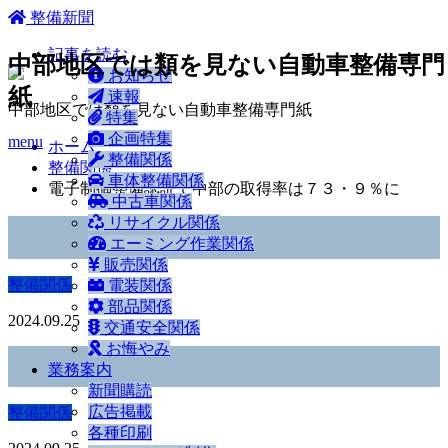
ホーム
整備新聞
記事を読む
中部地区では類を見ない自動車整備専門
お知らせ
紙
速報
中部地区では類を見ない自動車整備専門紙
特集
企画特集
menu
ホーム
整備関係
整備関係
車体整備関係
電子制御整備認証で中部の取得率は７３・９％に
中古車関係
リサイクル関係
エーミング作業関係
販売関係
整備関係
電装関係
部品関係
2024.09.25
交通安全関係
お悔やみ
業務案内
新聞購読
広告掲載
整備関係
各種印刷