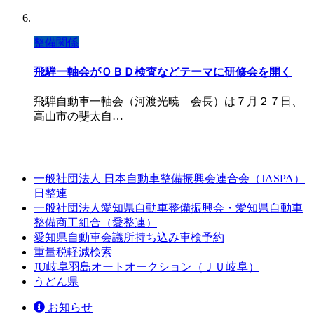
整備関係
飛騨一軸会がＯＢＤ検査などテーマに研修会を開く
飛騨自動車一軸会（河渡光暁 会長）は７月２７日、
高山市の斐太自…
一般社団法人 日本自動車整備振興会連合会（JASPA）
日整連
一般社団法人愛知県自動車整備振興会・愛知県自動車
整備商工組合（愛整連）
愛知県自動車会議所持ち込み車検予約
重量税軽減検索
JU岐阜羽島オートオークション（ＪＵ岐阜）
うどん県
お知らせ