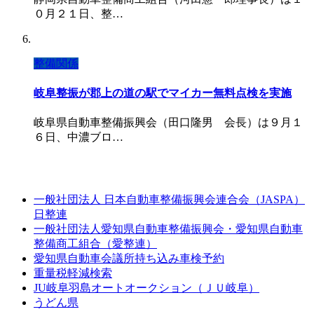
０月２１日、整…
整備関係
岐阜整振が郡上の道の駅でマイカー無料点検を実施
岐阜県自動車整備振興会（田口隆男 会長）は９月１
６日、中濃ブロ…
一般社団法人 日本自動車整備振興会連合会（JASPA）
日整連
一般社団法人愛知県自動車整備振興会・愛知県自動車
整備商工組合（愛整連）
愛知県自動車会議所持ち込み車検予約
重量税軽減検索
JU岐阜羽島オートオークション（ＪＵ岐阜）
うどん県