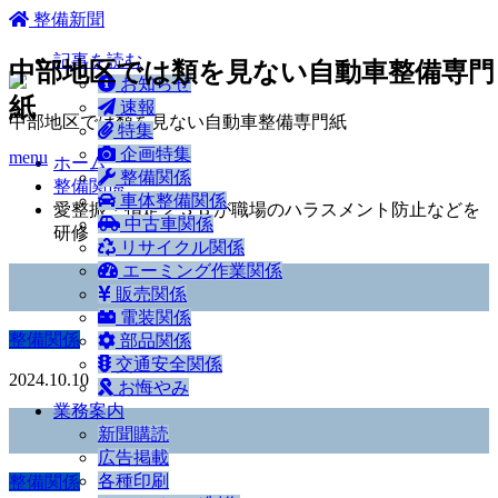
ホーム
整備新聞
記事を読む
中部地区では類を見ない自動車整備専門
お知らせ
紙
速報
中部地区では類を見ない自動車整備専門紙
特集
企画特集
menu
ホーム
整備関係
整備関係
車体整備関係
愛整振・指定２３Ｂが職場のハラスメント防止などを
中古車関係
研修
リサイクル関係
エーミング作業関係
販売関係
電装関係
整備関係
部品関係
交通安全関係
2024.10.10
お悔やみ
業務案内
新聞購読
広告掲載
各種印刷
整備関係