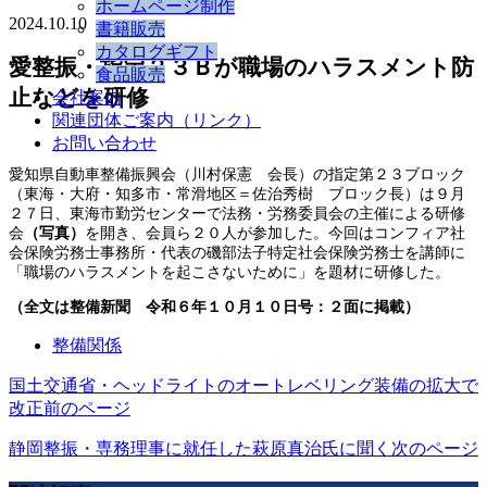
ホームページ制作
2024.10.10
書籍販売
カタログギフト
愛整振・指定２３Ｂが職場のハラスメント防
食品販売
止などを研修
会社案内
関連団体ご案内（リンク）
お問い合わせ
愛知県自動車整備振興会（川村保憲 会長）の指定第２３ブロック
（東海・大府・知多市・常滑地区＝佐治秀樹 ブロック長）は９月
２７日、東海市勤労センターで法務・労務委員会の主催による研修
会
（写真）
を開き、会員ら２０人が参加した。今回はコンフィア社
会保険労務士事務所・代表の磯部法子特定社会保険労務士を講師に
「職場のハラスメントを起こさないために」を題材に研修した。
（全文は整備新聞 令和６年１０月１０日号：２面に掲載）
整備関係
国土交通省・ヘッドライトのオートレベリング装備の拡大で
改正
前のページ
静岡整振・専務理事に就任した萩原真治氏に聞く
次のページ