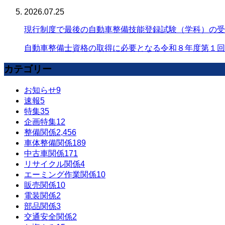
2026.07.25
現行制度で最後の自動車整備技能登録試験（学科）の受
自動車整備士資格の取得に必要となる令和８年度第１回
カテゴリー
お知らせ
9
速報
5
特集
35
企画特集
12
整備関係
2,456
車体整備関係
189
中古車関係
171
リサイクル関係
4
エーミング作業関係
10
販売関係
10
電装関係
2
部品関係
3
交通安全関係
2