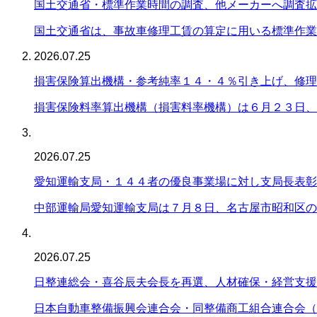
国土交通省・標準作業時間の調査、他メーカーへ調査拡
国土交通省は、事故車修理工賃の算定に用いる標準作業
2026.07.25
損害保険算出機構・参考純率１４・４％引き上げ、修理
損害保険料率算出機構（損害料率機構）は６月２３日、
2026.07.25
愛知運輸支局・１４４者の優良事業場に対し支局長表彰
中部運輸局愛知運輸支局は７月８日、名古屋市昭和区の
2026.07.25
日整連総会・喜谷辰夫会長を再選、人材確保・経営支援
日本自動車整備振興会連合会・同整備商工組合連合会（