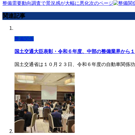
整備需要動向調査で景況感が大幅に悪化
次のページ
関連記事
整備関係
国土交通大臣表彰・令和６年度、中部の整備業界から１
国土交通省は１０月２３日、令和６年度の自動車関係功