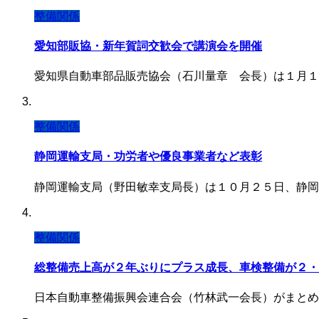
整備関係
愛知部販協・新年賀詞交歓会で講演会を開催
愛知県自動車部品販売協会（石川量章 会長）は１月１
整備関係
静岡運輸支局・功労者や優良事業者など表彰
静岡運輸支局（野田敏幸支局長）は１０月２５日、静岡
整備関係
総整備売上高が２年ぶりにプラス成長、車検整備が２・
日本自動車整備振興会連合会（竹林武一会長）がまとめ