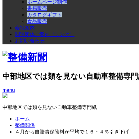
ホームページ制作
書籍販売
カタログギフト
食品販売
会社案内
関連団体ご案内（リンク）
お問い合わせ
中部地区では類を見ない自動車整備専門
menu
中部地区では類を見ない自動車整備専門紙
ホーム
整備関係
４月から自賠責保険料が平均で１６・４％引き下げ