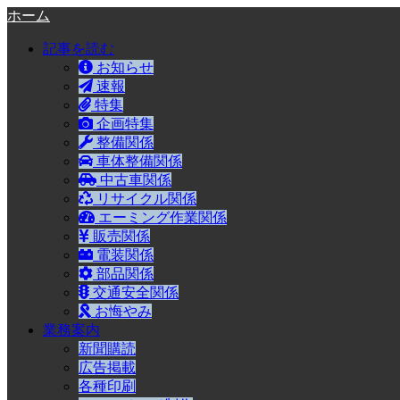
ホーム
記事を読む
お知らせ
速報
特集
企画特集
整備関係
車体整備関係
中古車関係
リサイクル関係
エーミング作業関係
販売関係
電装関係
部品関係
交通安全関係
お悔やみ
業務案内
新聞購読
広告掲載
各種印刷