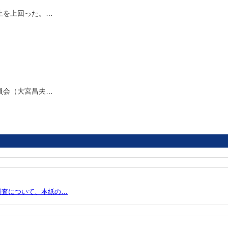
止を上回った。…
員会（大宮昌夫…
調査について、本紙の…