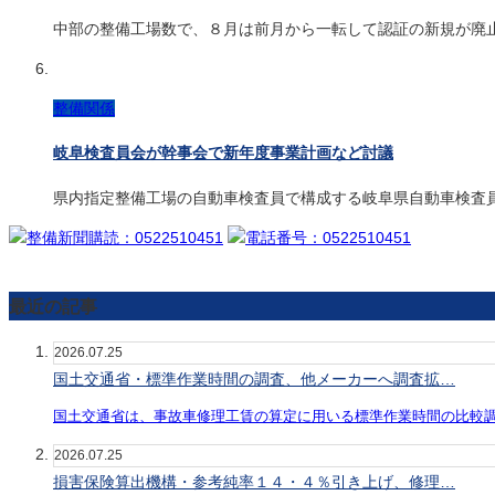
中部の整備工場数で、８月は前月から一転して認証の新規が廃
整備関係
岐阜検査員会が幹事会で新年度事業計画など討議
県内指定整備工場の自動車検査員で構成する岐阜県自動車検査
最近の記事
2026.07.25
国土交通省・標準作業時間の調査、他メーカーへ調査拡…
国土交通省は、事故車修理工賃の算定に用いる標準作業時間の比較
2026.07.25
損害保険算出機構・参考純率１４・４％引き上げ、修理…