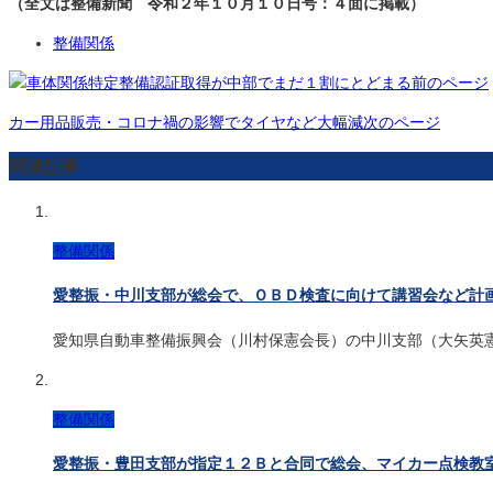
（全文は整備新聞 令和２年１０月１０日号：４面に掲載）
整備関係
特定整備認証取得が中部でまだ１割にとどまる
前のページ
カー用品販売・コロナ禍の影響でタイヤなど大幅減
次のページ
関連記事
整備関係
愛整振・中川支部が総会で、ＯＢＤ検査に向けて講習会など計
愛知県自動車整備振興会（川村保憲会長）の中川支部（大矢英
整備関係
愛整振・豊田支部が指定１２Ｂと合同で総会、マイカー点検教