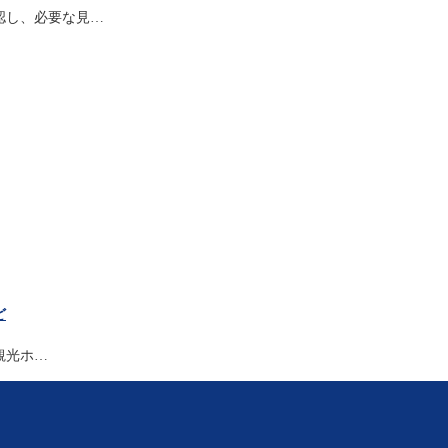
認し、必要な見…
ど
観光ホ…