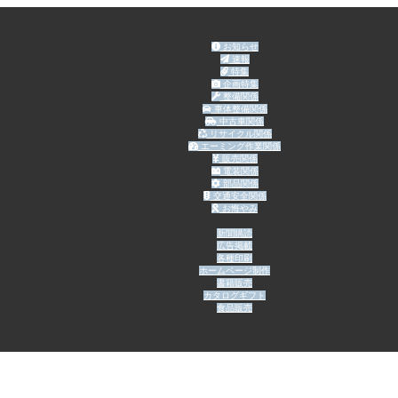
お知らせ
速報
特集
企画特集
整備関係
車体整備関係
中古車関係
リサイクル関係
エーミング作業関係
販売関係
電装関係
部品関係
交通安全関係
お悔やみ
新聞購読
広告掲載
各種印刷
ホームページ制作
書籍販売
カタログギフト
食品販売