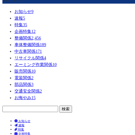
お知らせ
9
速報
5
特集
35
企画特集
12
整備関係
2,456
車体整備関係
189
中古車関係
171
リサイクル関係
4
エーミング作業関係
10
販売関係
10
電装関係
2
部品関係
3
交通安全関係
2
お悔やみ
15
検
索:
お知らせ
速報
特集
企画特集