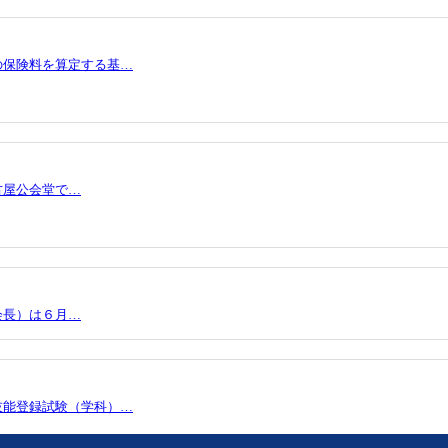
の保険料を算定する基…
古屋公会堂で…
会長）は６月…
技能登録試験（学科）…