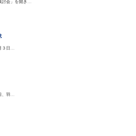
検討会」を開き…
状
月３日…
日、羽…