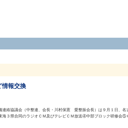
ど情報交換
備連絡協議会（中整連、会長・川村保憲 愛整振会長）は９月１日、名
東海３県合同のラジオＣＭ及びテレビＣＭ放送④中部ブロック研修会⑤