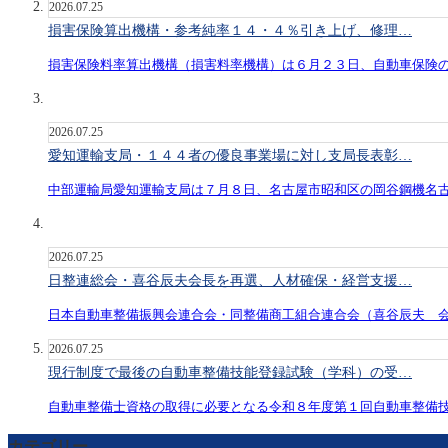
2026.07.25
損害保険算出機構・参考純率１４・４％引き上げ、修理…
損害保険料率算出機構（損害料率機構）は６月２３日、自動車保険
2026.07.25
愛知運輸支局・１４４者の優良事業場に対し支局長表彰…
中部運輸局愛知運輸支局は７月８日、名古屋市昭和区の岡谷鋼機名
2026.07.25
日整連総会・喜谷辰夫会長を再選、人材確保・経営支援…
日本自動車整備振興会連合会・同整備商工組合連合会（喜谷辰夫 
2026.07.25
現行制度で最後の自動車整備技能登録試験（学科）の受…
自動車整備士資格の取得に必要となる令和８年度第１回自動車整備
カテゴリー