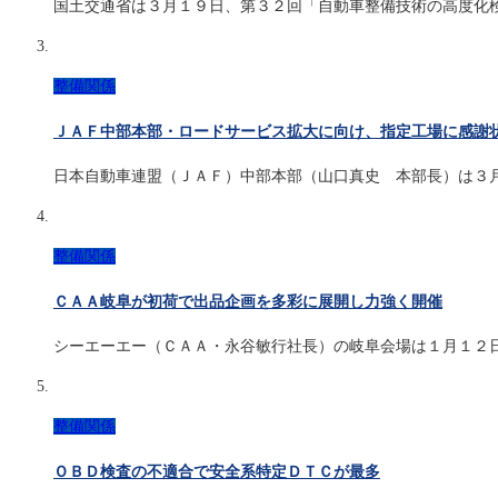
国土交通省は３月１９日、第３２回「自動車整備技術の高度化
整備関係
ＪＡＦ中部本部・ロードサービス拡大に向け、指定工場に感謝
日本自動車連盟（ＪＡＦ）中部本部（山口真史 本部長）は３
整備関係
ＣＡＡ岐阜が初荷で出品企画を多彩に展開し力強く開催
シーエーエー（ＣＡＡ・永谷敏行社長）の岐阜会場は１月１２
整備関係
ＯＢＤ検査の不適合で安全系特定ＤＴＣが最多