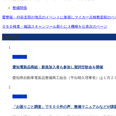
整備関係
愛整振・刈谷支部が地元のイベントに参画しマイカー点検教室
前のペ
ＯＢＤ検査・確認スキャンツール新たに３機種を公表
次のページ
関連記事
整備関係
愛知電装品商組・新規加入者も参加し賀詞交歓会を開催
愛知県自動車電装品整備商工組合（平出晴久理事長）は１月２
整備関係
「お困りごと調査」で５００件の声、整備マニュアルなどが課