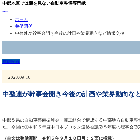
中部地区では類を見ない自動車整備専門紙
menu
ホーム
整備関係
中整連が幹事会開き今後の計画や業界動向など情報交換
整備関係
2023.09.10
中整連が幹事会開き今後の計画や業界動向な
中部５県の自動車整備振興会・商工組合で構成する中部地方自動車整
た。今回は①令和５年度中日本ブロック連絡会議②５年度の理事会③
（全文は整備新聞 令和５年９月１０日号：２面に掲載）