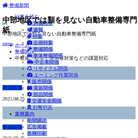
ホーム
整備新聞
記事を読む
中部地区では類を見ない自動車整備専門
お知らせ
紙
速報
中部地区では類を見ない自動車整備専門紙
特集
企画特集
menu
ホーム
整備関係
整備関係
車体整備関係
中整連・総会で使用者対策などの課題対応
中古車関係
リサイクル関係
エーミング作業関係
販売関係
整備関係
電装関係
部品関係
2021.08.25
交通安全関係
お悔やみ
業務案内
新聞購読
広告掲載
整備関係
各種印刷