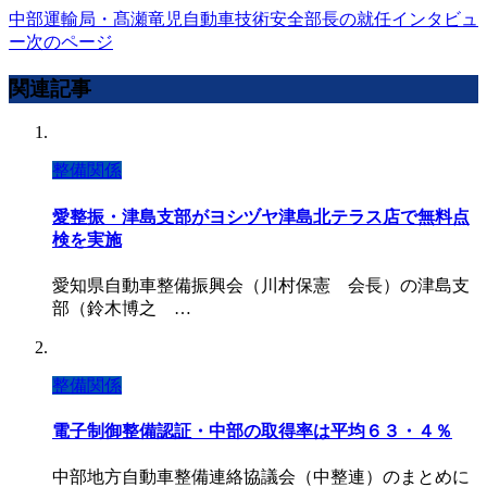
中部運輸局・髙瀬竜児自動車技術安全部長の就任インタビュ
ー
次のページ
関連記事
整備関係
愛整振・津島支部がヨシヅヤ津島北テラス店で無料点
検を実施
愛知県自動車整備振興会（川村保憲 会長）の津島支
部（鈴木博之 …
整備関係
電子制御整備認証・中部の取得率は平均６３・４％
中部地方自動車整備連絡協議会（中整連）のまとめに