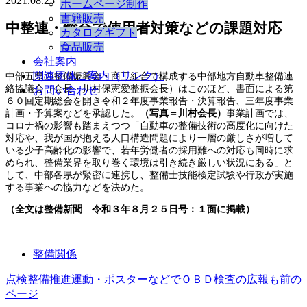
2021.08.25
ホームページ制作
書籍販売
中整連・総会で使用者対策などの課題対応
カタログギフト
食品販売
会社案内
関連団体ご案内（リンク）
中部五県の整備振興会・商工組合で構成する中部地方自動車整備連
絡協議会（会長・川村保憲愛整振会長）はこのほど、書面による第
お問い合わせ
６０回定期総会を開き令和２年度事業報告・決算報告、三年度事業
計画・予算案などを承認した。
（写真＝川村会長）
事業計画では、
コロナ禍の影響も踏まえつつ「自動車の整備技術の高度化に向けた
対応や、我が国が抱える人口構造問題により一層の厳しさが増して
いる少子高齢化の影響で、若年労働者の採用難への対応も同時に求
められ、整備業界を取り巻く環境は引き続き厳しい状況にある」と
して、中部各県が緊密に連携し、整備士技能検定試験や行政が実施
する事業への協力などを決めた。
（全文は整備新聞 令和３年８月２５日号：１面に掲載）
整備関係
点検整備推進運動・ポスターなどでＯＢＤ検査の広報も
前の
ページ