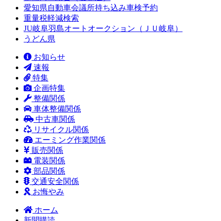
愛知県自動車会議所持ち込み車検予約
重量税軽減検索
JU岐阜羽島オートオークション（ＪＵ岐阜）
うどん県
お知らせ
速報
特集
企画特集
整備関係
車体整備関係
中古車関係
リサイクル関係
エーミング作業関係
販売関係
電装関係
部品関係
交通安全関係
お悔やみ
ホーム
新聞購読